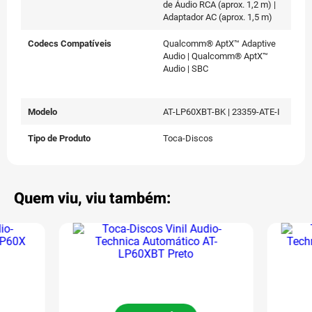
de Áudio RCA (aprox. 1,2 m) |
Adaptador AC (aprox. 1,5 m)
Codecs Compatíveis
Qualcomm® AptX™ Adaptive
Audio | Qualcomm® AptX™
Audio | SBC
Modelo
AT-LP60XBT-BK | 23359-ATE-I
Tipo de Produto
Toca-Discos
Quem viu, viu também: