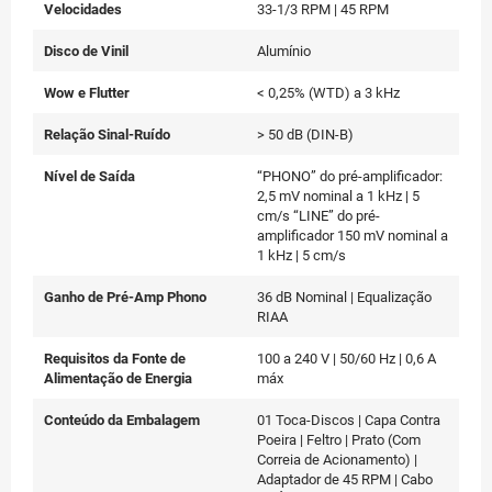
Velocidades
33-1/3 RPM | 45 RPM
Disco de Vinil
Alumínio
Wow e Flutter
< 0,25% (WTD) a 3 kHz
Relação Sinal-Ruído
> 50 dB (DIN-B)
Nível de Saída
“PHONO” do pré-amplificador:
2,5 mV nominal a 1 kHz | 5
cm/s “LINE” do pré-
amplificador 150 mV nominal a
1 kHz | 5 cm/s
Ganho de Pré-Amp Phono
36 dB Nominal | Equalização
RIAA
Requisitos da Fonte de
100 a 240 V | 50/60 Hz | 0,6 A
Alimentação de Energia
máx
Conteúdo da Embalagem
01 Toca-Discos | Capa Contra
Poeira | Feltro | Prato (Com
Correia de Acionamento) |
Adaptador de 45 RPM | Cabo