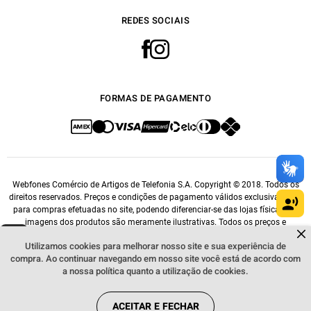
REDES SOCIAIS
FORMAS DE PAGAMENTO
Webfones Comércio de Artigos de Telefonia S.A. Copyright © 2018. Todos os
direitos reservados. Preços e condições de pagamento válidos exclusivamente
para compras efetuadas no site, podendo diferenciar-se das lojas físicas. As
imagens dos produtos são meramente ilustrativas. Todos os preços e
Dúvidas sobre produtos?
condições comerciais estão sujeitos a alteração sem aviso prévio. CNPJ:
Fale comigo
clicando aqui
.
Utilizamos cookies para melhorar nosso site e sua experiência de
14.548.476/0001-76.
compra. Ao continuar navegando em nosso site você está de acordo com
a nossa política quanto a utilização de cookies.
ACEITAR E FECHAR