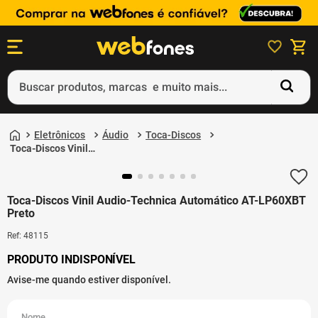
Buscar produtos, marcas e muito mais...
Termos mais buscados
Eletrônicos
Áudio
Toca-Discos
1
º
ps5
Toca-Discos Vinil
Audio-Technica
2
º
gift card
Automático AT-
LP60XBT Preto
3
º
ps4
Toca-Discos Vinil Audio-Technica Automático AT-LP60XBT
Preto
4
º
smartphone
Ref
:
48115
5
º
notebook