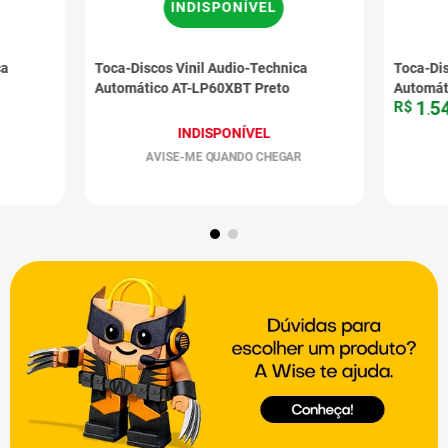
INDISPONÍVEL
ca
Toca-Discos Vinil Audio-Technica
Toca-Dis
Automático AT-LP60XBT Preto
Automát
1
5
R$
.
INDISPONÍVEL
AVISE-ME QUANDO CHEGAR