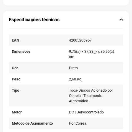
Especificações técnicas
EAN
42005206957
Dimensões
9,75(a) x 37,33(l) x 35,95(c)
cm
Cor
Preto
Peso
2,60 Kg
Tipo
Toca-Discos Acionado por
Correia | Totalmente
Automático
Motor
DC | Servocontrolado
Método de Acionamento
Por Correa