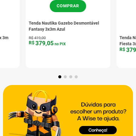
COMPRAR
Tenda Nautika Gazebo Desmontável
Fantasy 3x3m Azul
x 3m
Tenda N
R$
419
,
00
379
,
05
R$
Fiesta 
no PIX
37
R$