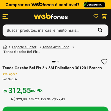
Buscar produtos, marcas e muito mais...
Termos mais buscados
Esporte e Lazer
Tenda Articulado
1
º
ps5
Tenda Gazebo Bel Fix 3
x 3M Polietileno
2
º
gift card
301201 Branco
Tenda Gazebo Bel Fix 3 x 3M Polietileno 301201 Branco
3
º
ps4
Avaliações
4
º
smartphone
Ref
:
34656
5
º
notebook
312
,
55
no PIX
R$
R$
329
,
00
em até
12
x de
R$
27
,
41