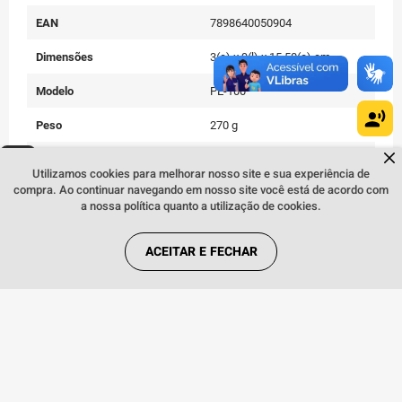
EAN
7898640050904
Dimensões
3(a) x 9(l) x 15,50(c) cm
Modelo
PE-100
Peso
270 g
Dúvidas sobre produtos?
Cor
Preto
Fale comigo
clicando aqui
.
Utilizamos cookies para melhorar nosso site e sua experiência de
compra. Ao continuar navegando em nosso site você está de acordo com
Digito de Grupo
1-9
a nossa política quanto a utilização de cookies.
Digito de Operação
001-999
ACEITAR E FECHAR
Alcance
até 800m (Ambiente aberto)
Material
Plástico
Potencia de transmissão
110mW
Corrente em operação
300mA
Corrente em stand by
30mA