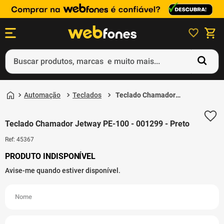
Buscar produtos, marcas e muito mais...
Termos mais buscados
Automação
Teclados
Teclado Chamador
1
º
ps5
Jetway PE-100 -
001299 - Preto
2
º
gift card
Teclado Chamador Jetway PE-100 - 001299 - Preto
3
º
ps4
Ref
:
45367
4
º
smartphone
5
º
notebook