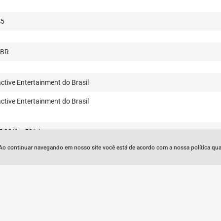
S5
-BR
ctive Entertainment do Brasil
ctive Entertainment do Brasil
7,30(l) x 50(c) cm
 Ao continuar navegando em nosso site você está de acordo com a nossa política quan
7189
console PS5™ – Sterling Slver | Manual de Instruções