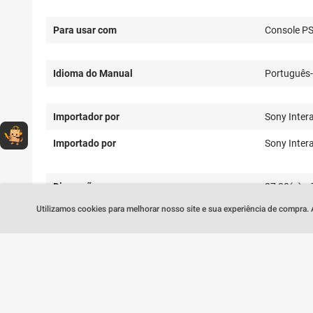
Para usar com
Console P
Idioma do Manual
Português
Importador por
Sony Intera
Dúvidas sobre produtos?
Fale comigo
clicando aqui
.
Importado por
Sony Intera
Dimensões
27,30(a) x 
Utilizamos cookies para melhorar nosso site e sua experiência de compra.
Cor
Prata
Peso
120 g
EAN
71171956
Conteúdo da Embalagem
Tampas do 