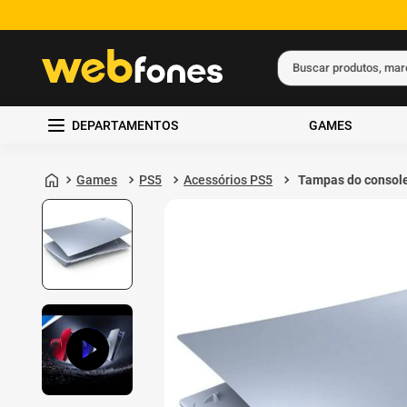
Buscar produtos, ma
Termos mais busc
DEPARTAMENTOS
GAMES
1
º
ps5
2
º
gift card
Games
PS5
Acessórios PS5
Tampas do consol
PS5 Sterling Silver
3
º
ps4
Sony
4
º
smartphone
5
º
notebook