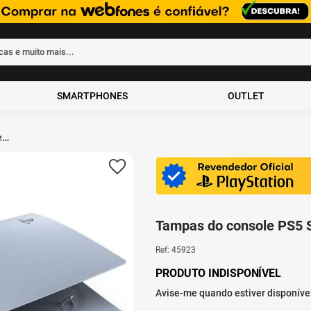
rcas e muito mais...
ados
SMARTPHONES
OUTLET
e
 -
Tampas do console PS5 St
Ref
:
45923