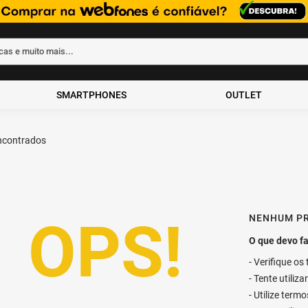
rcas e muito mais...
ados
SMARTPHONES
OUTLET
NENHUM P
Verifique os
Tente utiliz
Utilize term