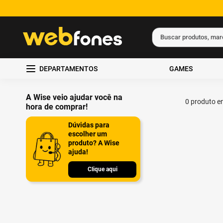
Buscar produtos, ma
Termos mais busc
DEPARTAMENTOS
GAMES
1
º
ps5
2
º
gift card
A Wise veio ajudar você na
0
produto
hora de comprar!
3
º
ps4
Dúvidas para
4
º
smartphone
escolher um
produto? A Wise
5
º
xbox
ajuda!
Clique aqui