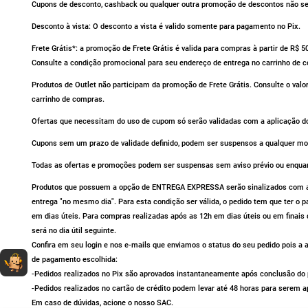
Cupons de desconto, cashback ou qualquer outra promoção de descontos não se 
Desconto à vista: O desconto a vista é valido somente para pagamento no Pix.
Frete Grátis*: a promoção de Frete Grátis é valida para compras à partir de R$ 
Consulte a condição promocional para seu endereço de entrega no carrinho de 
Produtos de Outlet não participam da promoção de Frete Grátis. Consulte o valo
carrinho de compras.
Ofertas que necessitam do uso de cupom só serão validadas com a aplicação do
Cupons sem um prazo de validade definido, podem ser suspensos a qualquer m
Todas as ofertas e promoções podem ser suspensas sem aviso prévio ou enqua
Produtos que possuem a opção de ENTREGA EXPRESSA serão sinalizados com av
entrega "no mesmo dia". Para esta condição ser válida, o pedido tem que ter o
em dias úteis. Para compras realizadas após as 12h em dias úteis ou em finais 
será no dia útil seguinte.
Confira em seu login e nos e-mails que enviamos o status do seu pedido pois 
Dúvidas sobre produtos?
Fale comigo
clicando aqui
.
de pagamento escolhida:
-Pedidos realizados no Pix são aprovados instantaneamente após conclusão do p
-Pedidos realizados no cartão de crédito podem levar até 48 horas para serem a
Em caso de dúvidas, acione o nosso SAC.