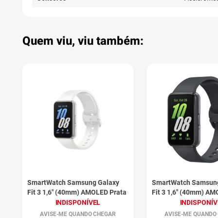
Quem viu, viu também:
SmartWatch Samsung Galaxy
SmartWatch Samsun
Fit 3 1,6" (40mm) AMOLED Prata
Fit 3 1,6" (40mm) A
Grafite
INDISPONÍVEL
INDISPONÍV
AVISE-ME QUANDO CHEGAR
AVISE-ME QUANDO