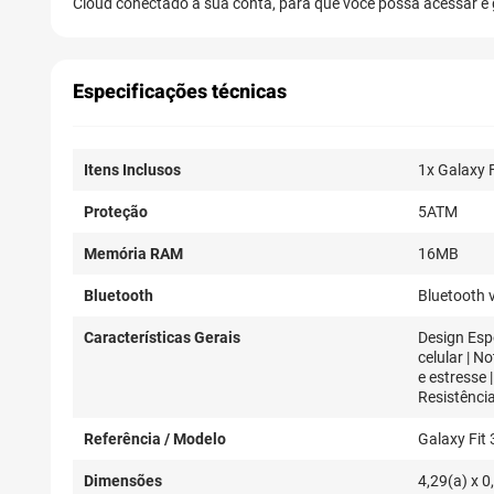
Cloud conectado à sua conta, para que você possa acessar e 
Especificações técnicas
Itens Inclusos
1x Galaxy 
Proteção
5ATM
Memória RAM
16MB
Bluetooth
Bluetooth 
Características Gerais
Design Espo
celular | 
e estresse
Resistênci
Referência / Modelo
Galaxy Fit
Dimensões
4,29(a) x 0