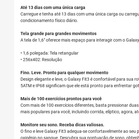
Até 13 dias com uma única carga
Carregue e tenha até 13 dias com uma única carga ou carre
condicionamento físico diário.
Tela grande para grandes movimentos
A tela de 1,6" oferece mais espaço para interagir com o Galax
• 1,6 polegada: Tela retangular
• 256x402: Resolução
Fino. Leve. Pronto para qualquer movimento
Design elegante e leve, o Galaxy Fit3 é confortável para sua ro
5ATM e IP68 significam que ele está pronto para enfrentar go
Mais de 100 exercícios prontos para você
Com mais de 100 exercícios diferentes, basta pressionar duas
mais populares para você, incluindo corrida, elíptico, agora, a
Monitore seu sono. Receba dicas valiosas.
O fino e leve Galaxy Fit3 adequa-se confortavelmente ao seu 
oxigênio no sangue. Descubra sua pontuação de sono, obtenh