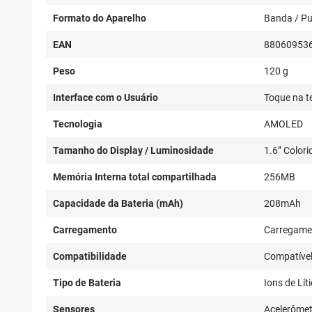
Formato do Aparelho
Banda / Pu
EAN
88060953
Peso
120 g
Interface com o Usuário
Toque na te
Tecnologia
AMOLED
Tamanho do Display / Luminosidade
1.6” Colori
Memória Interna total compartilhada
256MB
Capacidade da Bateria (mAh)
208mAh
Carregamento
Carregamen
Compatibilidade
Compatível
Tipo de Bateria
Ions de Lít
Sensores
Acelerômet