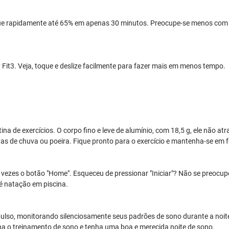
gue rapidamente até 65% em apenas 30 minutos. Preocupe-se menos com a
y Fit3. Veja, toque e deslize facilmente para fazer mais em menos tempo.
tina de exercícios. O corpo fino e leve de alumínio, com 18,5 g, ele não at
tas de chuva ou poeira. Fique pronto para o exercício e mantenha-se em 
 vezes o botão "Home". Esqueceu de pressionar "Iniciar"? Não se preocu
té natação em piscina.
pulso, monitorando silenciosamente seus padrões de sono durante a noit
a o treinamento de sono e tenha uma boa e merecida noite de sono.