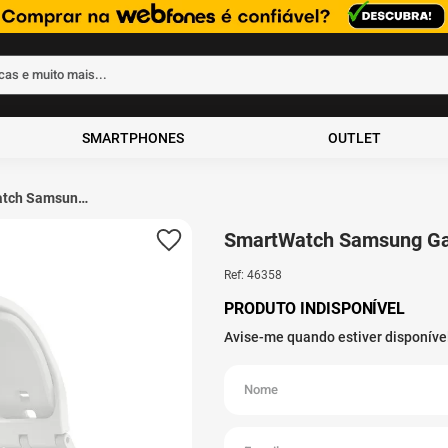
rcas e muito mais...
ados
SMARTPHONES
OUTLET
tch Samsung
t 3 1,6"
AMOLED Prata
SmartWatch Samsung Gal
Ref
:
46358