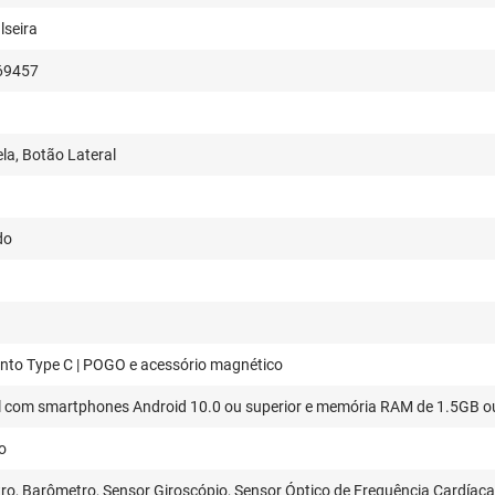
lseira
69457
la, Botão Lateral
do
to Type C | POGO e acessório magnético
 com smartphones Android 10.0 ou superior e memória RAM de 1.5GB o
io
ro, Barômetro, Sensor Giroscópio, Sensor Óptico de Frequência Cardíac