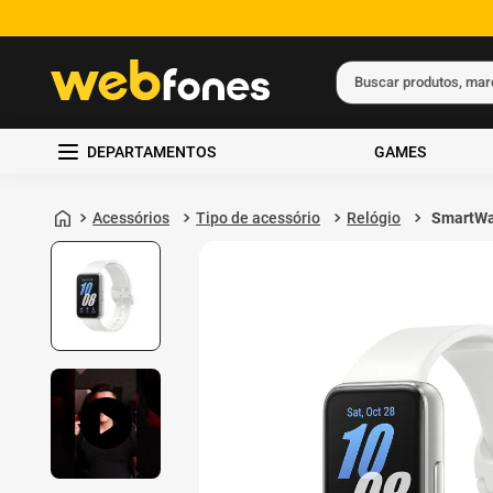
Buscar produtos, ma
Termos mais busc
DEPARTAMENTOS
GAMES
1
º
ps5
2
º
gift card
Acessórios
Tipo de acessório
Relógio
SmartWa
Galaxy Fi
3
º
ps4
(40mm) 
4
º
smartphone
5
º
notebook