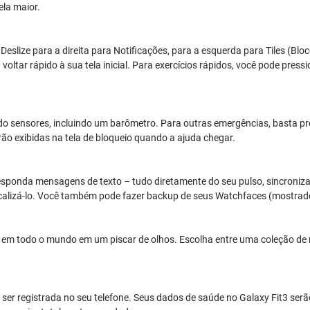
ela maior.
Deslize para a direita para Notificações, para a esquerda para Tiles (Bloc
ltar rápido à sua tela inicial. Para exercícios rápidos, você pode pressi
o sensores, incluindo um barômetro. Para outras emergências, basta pre
ão exibidas na tela de bloqueio quando a ajuda chegar.
responda mensagens de texto – tudo diretamente do seu pulso, sincroni
localizá-lo. Você também pode fazer backup de seus Watchfaces (mostrado
al em todo o mundo em um piscar de olhos. Escolha entre uma coleção de
ser registrada no seu telefone. Seus dados de saúde no Galaxy Fit3 s