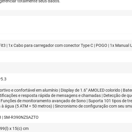
gerenciar totalmente seus dados.
Fit3 | 1x Cabo para carregador com conector Type C | POGO | 1x Manual 
v5.3
rtivo e confortável em alumínio | Display de 1.6" AMOLED colorido | Bat
Notificações e resposta rápida de mensagens e chamadas | Detecção de qu
 | Funções de monitoramento avançado de Sono | Suporta 101 tipos de tr
a à água (5 ATM = 50 metros) | Sincronismo de configuração com seu sma
 3 | SM-R390NZSAZTO
,99(l) x 15(c) cm