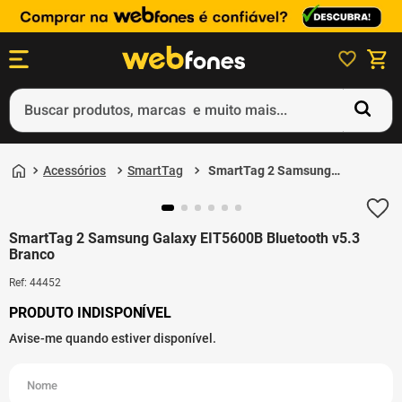
Buscar produtos, marcas e muito mais...
Termos mais buscados
Acessórios
SmartTag
SmartTag 2 Samsung
1
º
ps5
Galaxy EIT5600B
Bluetooth v5.3 Branco
2
º
gift card
SmartTag 2 Samsung Galaxy EIT5600B Bluetooth v5.3
3
º
ps4
Branco
4
º
smartphone
Ref
:
44452
5
º
notebook