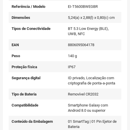
Referência / Modelo
EI-T5600BWEGBR
Dimensões
5,24(a) x 2,88(l) x 0,80(c) cm
Tipos de Conectividade
BT 5.3 Low Energy (BLE),
UWB, NFC
EAN
8806095064178
Peso
140 g
Proteção física
IP67
Segurança digital
ID privado, Localização com
criptografia de ponta-a-ponta
Tipo de Bateria
Removível CR2032
Compatibilidade
Smartphone Galaxy com
Android 8.0 ou superior
Conteúdo da Embalagem
01 SmartTag | 01 Pin Ejetor de
Bateria