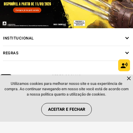
INSTITUCIONAL
REGRAS
Dúvidas sobre produtos?
REDES SOCIAIS
Fale comigo
clicando aqui
.
Utilizamos cookies para melhorar nosso site e sua experiência de
compra. Ao continuar navegando em nosso site você está de acordo com
a nossa política quanto a utilização de cookies.
ACEITAR E FECHAR
FORMAS DE PAGAMENTO