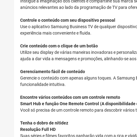
Instigue a imaginação dos clientes e compartilhe sua marca s
anúncios relevantes ao lado da programação de TV para ofer
Controle o conteúdo com seu dispositivo pessoal
Use o aplicativo Samsung Business TV de qualquer dispositivo
experiência mais conveniente e fluida.
Crie conteúdo com o clique de um botão
Utilize seu display de várias maneiras inovadoras e persona
ajuda a dar vida a mensagens e promoções, alinhando-se aos
Gerenciamento fácil de conteúdo
Gerencie o conteúdo com apenas alguns toques. A Samsung Busi
funcionalidade intuitiva.
Encontre vários conteúdos com um controle remoto
Smart Hub e função One Remote Control (A disponibilidade d
Você só precisa de um controle remoto para descobrir vários t
Tenha o dobro de nitidez
Resolução Full HD
Suas séries e filmes favoritos ganharão vida com a rica e vív