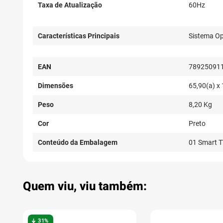
Taxa de Atualização
60Hz
Características Principais
Sistema Ope
EAN
78925091
Dimensões
65,90(a) x 
Peso
8,20 Kg
Cor
Preto
Conteúdo da Embalagem
01 Smart T
Quem viu, viu também:
31%