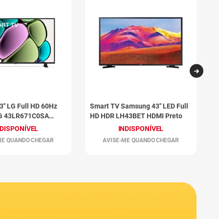
3" LG Full HD 60Hz
Smart TV Samsung 43" LED Full
S
G 43LR671C0SA
HD HDR LH43BET HDMI Preto
T
P
NDISPONÍVEL
INDISPONÍVEL
ME QUANDO CHEGAR
AVISE-ME QUANDO CHEGAR