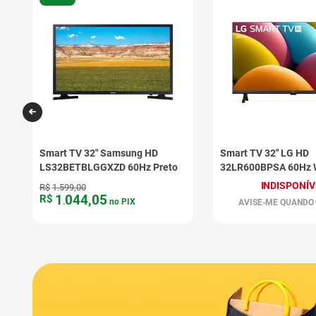
Smart TV 32" Samsung HD
Smart TV 32" LG HD
o
LS32BETBLGGXZD 60Hz Preto
32LR600BPSA 60Hz 
A5 Ger6 Preto
INDISPONÍV
R$
1
.
599
,
00
1
044
,
05
R$
.
no PIX
AVISE-ME QUANDO