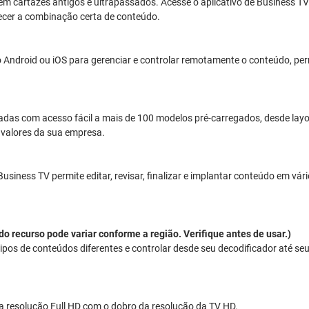
em cartazes antigos e ultrapassados. Acesse o aplicativo de Business TV 
ecer a combinação certa de conteúdo.
 Android ou iOS para gerenciar e controlar remotamente o conteúdo, per
lizadas com acesso fácil a mais de 100 modelos pré-carregados, desde la
 valores da sua empresa.
ness TV permite editar, revisar, finalizar e implantar conteúdo em vár
o recurso pode variar conforme a região. Verifique antes de usar.)
ipos de conteúdos diferentes e controlar desde seu decodificador até seu 
ida resolução Full HD com o dobro da resolução da TV HD.