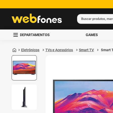
Buscar produtos, ma
Termos mais busc
DEPARTAMENTOS
GAMES
1
º
ps5
2
º
gift card
Eletrônicos
TVs e Acessórios
Smart TV
Smart 
LED Fu
3
º
smartphone
LH43BE
4
º
ps4
5
º
notebook