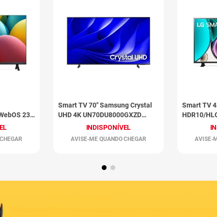
Smart TV 70" Samsung Crystal
Smart TV 4
WebOS 23
UHD 4K UN70DU8000GXZD
HDR10/HL
Preto
Preto
EL
INDISPONÍVEL
I
 CHEGAR
AVISE-ME QUANDO CHEGAR
AVISE-