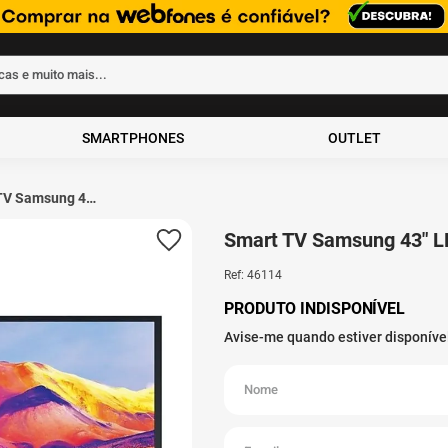
rcas e muito mais...
ados
SMARTPHONES
OUTLET
TV Samsung 43"
ll HD HDR
T HDMI Preto
Smart TV Samsung 43" L
Ref
:
46114