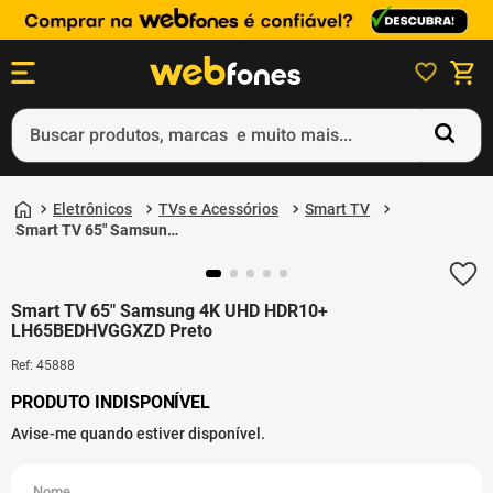
Buscar produtos, marcas e muito mais...
Termos mais buscados
1
º
ps5
Eletrônicos
TVs e Acessórios
Smart TV
2
º
gift card
Smart TV 65" Samsung
4K UHD HDR10+
3
º
ps4
LH65BEDHVGGXZD
Preto
4
º
smartphone
Smart TV 65" Samsung 4K UHD HDR10+
LH65BEDHVGGXZD Preto
5
º
edição limitada 30º aniversário
Ref
:
45888