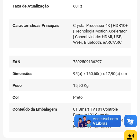
Taxa de Atualização
60Hz
Características Principais
Crystal Processor 4K | HDR10+
| Tecnologia Motion Xcelerator
| Conectividade: HDMI, USB,
Wi-Fi, Bluetooth, eARC/ARC
EAN
7892509136297
Dimensões
95(a) x 160,60(l) x 17,90(c) cm
Peso
15,90 Kg
Cor
Preto
Conteúdo da Embalagem
01 Smart TV | 01 Controle
Remoto | 01 Cabo de
Alimentação | Parafusos | 01
Manual de Instruções