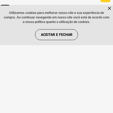
Dúvidas sobre produtos?
Quem viu, viu também:
Fale comigo
clicando aqui
.
Utilizamos cookies para melhorar nosso site e sua experiência de
compra. Ao continuar navegando em nosso site você está de acordo com
a nossa política quanto a utilização de cookies.
ACEITAR E FECHAR
INDISPONÍVEL
Smart TV 70" Samsung Crystal UHD 4K
UN70DU8000GXZD Preto
Smart TV
INDISPONÍVEL
HDR10/H
AVISE-ME QUANDO CHEGAR
R