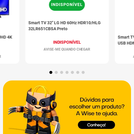
INDISPONÍVEL
Smart TV 32" LG HD 60Hz HDR10/HLG
32LR651CBSA Preto
UHD 4K
Smart T
INDISPONÍVEL
USB HDM
AVISE-ME QUANDO CHEGAR
R