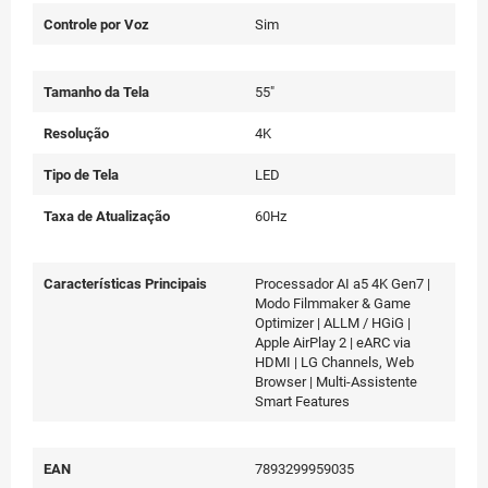
Controle por Voz
Sim
Tamanho da Tela
55"
Resolução
4K
Tipo de Tela
LED
Taxa de Atualização
60Hz
Características Principais
Processador AI a5 4K Gen7 |
Modo Filmmaker & Game
Optimizer | ALLM / HGiG |
Apple AirPlay 2 | eARC via
HDMI | LG Channels, Web
Browser | Multi-Assistente
Smart Features
EAN
7893299959035