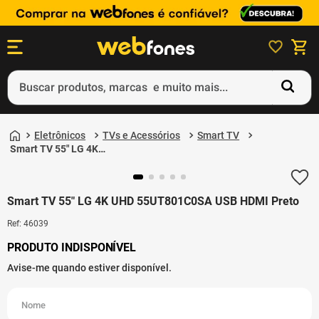
Buscar produtos, marcas e muito mais...
Termos mais buscados
Eletrônicos
TVs e Acessórios
Smart TV
1
º
ps5
Smart TV 55" LG 4K
UHD 55UT801C0SA
2
º
gift card
USB HDMI Preto
3
º
ps4
Smart TV 55" LG 4K UHD 55UT801C0SA USB HDMI Preto
4
º
smartphone
Ref
:
46039
5
º
notebook