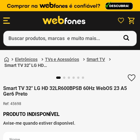
Buscar produtos, marcas e muito mais...
Termos mais buscados
Eletrônicos
TVs e Acessórios
Smart TV
1
º
ps5
Smart TV 32" LG HD
32LR600BPSB 60Hz
2
º
gift card
WebOS 23 A5 Ger6
Preto
3
º
ps4
Smart TV 32" LG HD 32LR600BPSB 60Hz WebOS 23 A5
Ger6 Preto
4
º
smartphone
Ref
:
45698
5
º
notebook