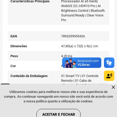
Características Principais
Processador AI a5 Gen6|
WebOS 23 | HDR10 Pro | AI
Brightness Control | Bluetooth
Surround Ready | Clear Voice
Pro
EAN
7893299955426
Dimensões
47,80(a) x 72(l) x 9(c) cm
Peso
4,20 Kg
Cor
Preto
Conteúdo da Embalagem
01 Smart TV | 01 Controle
Remoto | 01 Cabo de
Dúvidas sobre produtos?
Alimentação | 2 Baterias AAA |
Fale comigo
clicando aqui
.
Parafusos | 01 Manual de
Utilizamos cookies para melhorar nosso site e sua experiência de
Instruções
compra. Ao continuar navegando em nosso site você está de acordo com
a nossa política quanto a utilização de cookies.
ACEITAR E FECHAR