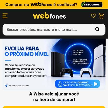
Buscar produtos, marcas e muito mais...
Termos mais buscados
1
º
ps5
2
º
gift card
3
º
smartphone
4
º
ps4
5
º
notebook
A Wise veio ajudar você
na hora de comprar!