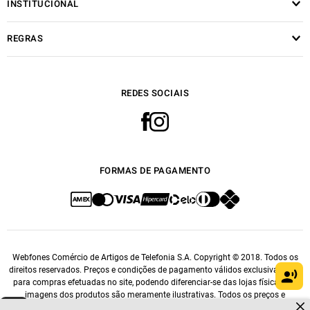
INSTITUCIONAL
REGRAS
REDES SOCIAIS
FORMAS DE PAGAMENTO
Webfones Comércio de Artigos de Telefonia S.A. Copyright © 2018. Todos os
direitos reservados. Preços e condições de pagamento válidos exclusivamente
para compras efetuadas no site, podendo diferenciar-se das lojas físicas. As
imagens dos produtos são meramente ilustrativas. Todos os preços e
Dúvidas sobre produtos?
condições comerciais estão sujeitos a alteração sem aviso prévio. CNPJ: