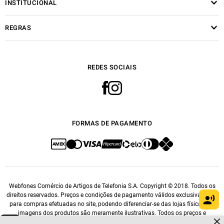
INSTITUCIONAL
REGRAS
REDES SOCIAIS
FORMAS DE PAGAMENTO
Webfones Comércio de Artigos de Telefonia S.A. Copyright © 2018. Todos os
direitos reservados. Preços e condições de pagamento válidos exclusivamente
para compras efetuadas no site, podendo diferenciar-se das lojas físicas. As
imagens dos produtos são meramente ilustrativas. Todos os preços e
Dúvidas sobre produtos?
Fale comigo
clicando aqui
.
condições comerciais estão sujeitos a alteração sem aviso prévio. CNPJ: