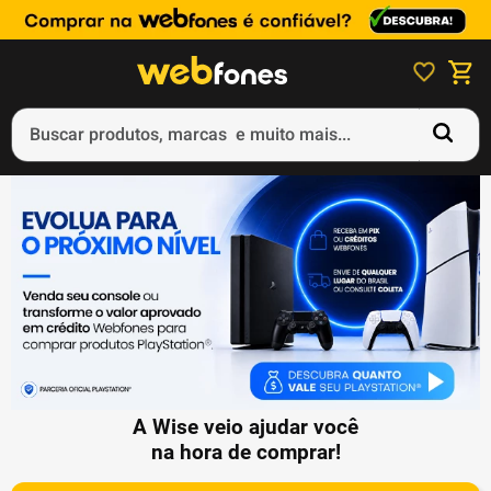
Buscar produtos, marcas e muito mais...
Termos mais buscados
1
º
ps5
2
º
gift card
3
º
smartphone
4
º
ps4
5
º
notebook
A Wise veio ajudar você
na hora de comprar!