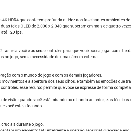
m 4K HDR4 que conferem profunda nitidez aos fascinantes ambientes de r
 duas telas OLED de 2.000 x 2.040 que superam em mais de quatro vezes 
 até 120 fps.
rastreia você e os seus controles para que você possa jogar com liberdad
idos no jogo, sem a necessidade de uma câmera externa.
teração com o mundo do jogo e com os demais jogadores.
movimentos e a abertura dos seus olhos, e também as emoções que trans
ontroles, esse recurso permite que você se expresse de forma completa
de visão quando você está mirando ou olhando ao redor, e as técnicas 
que você esteja focando.
cruciais durante o jogo.
entam um elemento tátil inteligente à imersão sensorial vivenciada enq