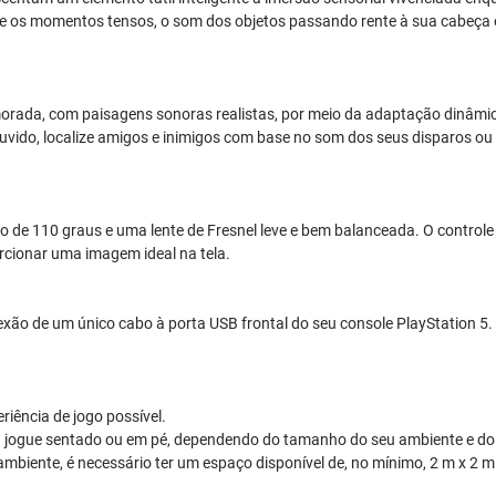
te os momentos tensos, o som dos objetos passando rente à sua cabeça
imorada, com paisagens sonoras realistas, por meio da adaptação dinâm
ido, localize amigos e inimigos com base no som dos seus disparos ou 
 de 110 graus e uma lente de Fresnel leve e bem balanceada. O controle 
rcionar uma imagem ideal na tela.
o de um único cabo à porta USB frontal do seu console PlayStation 5. O P
riência de jogo possível.
 jogue sentado ou em pé, dependendo do tamanho do seu ambiente e do e
ambiente, é necessário ter um espaço disponível de, no mínimo, 2 m x 2 m