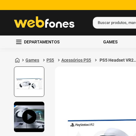
Buscar produtos, ma
Termos mais busc
DEPARTAMENTOS
GAMES
1
º
ps5
2
º
gift card
Games
PS5
Acessórios PS5
PS5 Headset VR2
Branco e Preto
3
º
ps4
4
º
smartphone
5
º
notebook