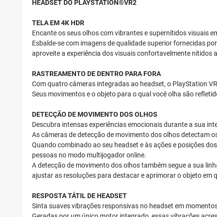
HEADSET DO PLAYSTATION®VR2
TELA EM 4K HDR
Encante os seus olhos com vibrantes e supernítidos visuais e
Esbalde-se com imagens de qualidade superior fornecidas por
aproveite a experiência dos visuais confortavelmente nítidos a
RASTREAMENTO DE DENTRO PARA FORA
Com quatro câmeras integradas ao headset, o PlayStation VR2 
Seus movimentos e o objeto para o qual você olha são reflet
DETECÇÃO DE MOVIMENTO DOS OLHOS
Descubra intensas experiências emocionais durante a sua in
As câmeras de detecção de movimento dos olhos detectam os 
Quando combinado ao seu headset e às ações e posições dos c
pessoas no modo multijogador online.
A detecção de movimento dos olhos também segue a sua linha 
ajustar as resoluções para destacar e aprimorar o objeto em 
RESPOSTA TÁTIL DE HEADSET
Sinta suaves vibrações responsivas no headset em momentos 
Geradas por um único motor integrado, essas vibrações acresc