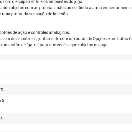
ção com o equipamento e os ambientes do jogo.
gando objetos com as próprias mãos ou sentindo a arma emperrar bem n
im uma profunda sensação de imersão.
otões de ação e controles analógicos.
ídos em dois controles, juntamente com um botão de Opções e um botão Cr
 um botão de "garra" para que você segure objetos no jogo.
WX
n 5
S5