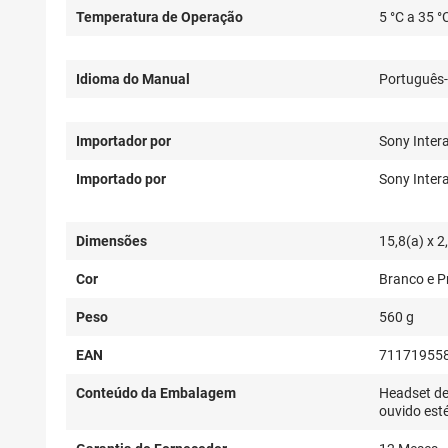
Temperatura de Operação
5 °C a 35 °
Idioma do Manual
Português
Importador por
Sony Intera
Importado por
Sony Intera
Dimensões
15,8(a) x 2
Cor
Branco e P
Peso
560 g
EAN
71171955
Conteúdo da Embalagem
Headset de
ouvido esté