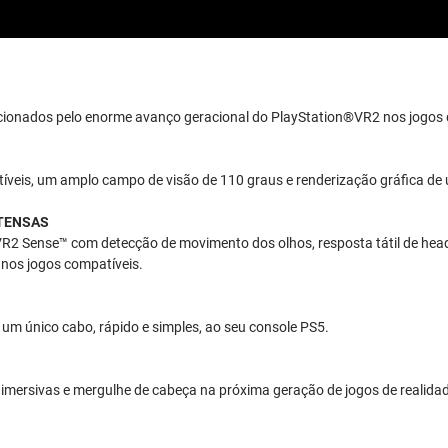
ionados pelo enorme avanço geracional do PlayStation®VR2 nos jogos de
íveis, um amplo campo de visão de 110 graus e renderização gráfica de ú
NTENSAS
 VR2 Sense™ com detecção de movimento dos olhos, resposta tátil de he
 nos jogos compatíveis.
 um único cabo, rápido e simples, ao seu console PS5.
rsivas e mergulhe de cabeça na próxima geração de jogos de realidade 