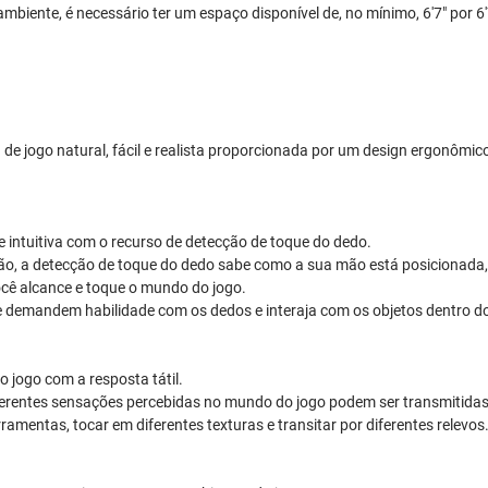
mbiente, é necessário ter um espaço disponível de, no mínimo, 6'7" por 6'
de jogo natural, fácil e realista proporcionada por um design ergonômi
e intuitiva com o recurso de detecção de toque do dedo.
o, a detecção de toque do dedo sabe como a sua mão está posicionada,
cê alcance e toque o mundo do jogo.
e demandem habilidade com os dedos e interaja com os objetos dentro d
o jogo com a resposta tátil.
iferentes sensações percebidas no mundo do jogo podem ser transmitida
rramentas, tocar em diferentes texturas e transitar por diferentes relevos