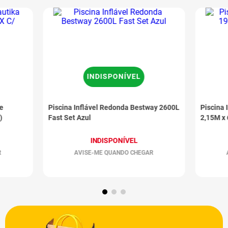
INDISPONÍVEL
de
Piscina Inflável Redonda Bestway 2600L
Piscina 
)
Fast Set Azul
2,15M x
INDISPONÍVEL
R
AVISE-ME QUANDO CHEGAR