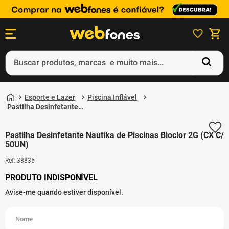
Buscar produtos, marcas e muito mais...
Termos mais buscados
Esporte e Lazer
Piscina Inflável
1
º
ps5
Pastilha Desinfetante
Nautika de Piscinas
2
º
gift card
Bioclor 2G (CX C/
50UN)
Pastilha Desinfetante Nautika de Piscinas Bioclor 2G (CX C/
3
º
ps4
50UN)
4
º
smartphone
Ref
:
38835
5
º
notebook