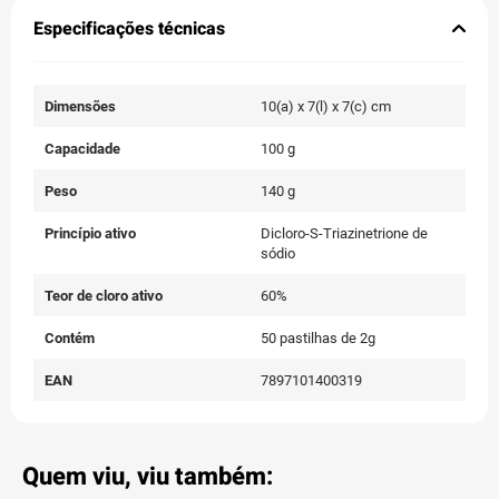
Especificações técnicas
Dimensões
10(a) x 7(l) x 7(c) cm
Capacidade
100 g
Peso
140 g
Princípio ativo
Dicloro-S-Triazinetrione de
sódio
Teor de cloro ativo
60%
Contém
50 pastilhas de 2g
EAN
7897101400319
Quem viu, viu também: