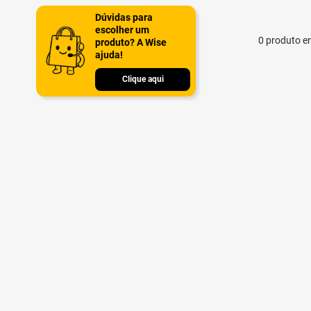
Dúvidas para
escolher um
0
produto
produto? A Wise
ajuda!
Clique aqui