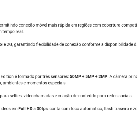
permitindo conexão móvel mais rápida em regiões com cobertura compat
m tempo real.
 e 2G, garantindo flexibilidade de conexão conforme a disponibilidade 
Edition é formado por três sensores:
50MP + 5MP + 2MP
. A câmera prin
s, ambientes e momentos especiais.
 para selfies, videochamadas e criação de conteúdo para redes sociais.
 vídeos em
Full HD
a
30fps
, conta com foco automático, flash traseiro e z