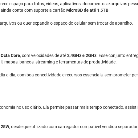
erece espaço para fotos, vídeos, aplicativos, documentos e arquivos pess
o ainda conta com suporte a cartão
MicroSD de até 1,5TB
.
rquivos ou quer expandir o espaço do celular sem trocar de aparelho.
r
Octa Core
, com velocidades de até
2,4GHz e 2GHz
. Esse conjunto entr
ail, mapas, bancos, streaming e ferramentas de produtividade.
 dia a dia, com boa conectividade e recursos essenciais, sem prometer p
tonomia no uso diário. Ela permite passar mais tempo conectado, assist
e
25W
, desde que utilizado com carregador compatível vendido separada