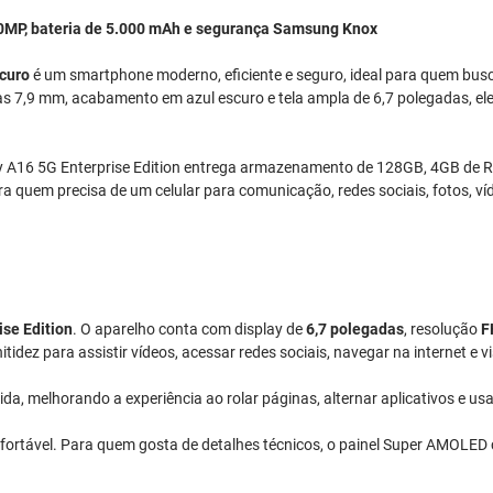
0MP, bateria de 5.000 mAh e segurança Samsung Knox
curo
é um smartphone moderno, eficiente e seguro, ideal para quem busc
enas 7,9 mm, acabamento em azul escuro e tela ampla de 6,7 polegadas, e
y A16 5G Enterprise Edition entrega armazenamento de 128GB, 4GB de RAM
quem precisa de um celular para comunicação, redes sociais, fotos, ví
ise Edition
. O aparelho conta com display de
6,7 polegadas
, resolução
F
idez para assistir vídeos, acessar redes sociais, navegar na internet e 
da, melhorando a experiência ao rolar páginas, alternar aplicativos e us
confortável. Para quem gosta de detalhes técnicos, o painel Super AMOLE