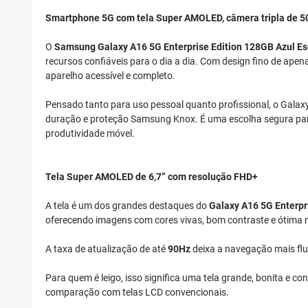
Smartphone 5G com tela Super AMOLED, câmera tripla de 5
O
Samsung Galaxy A16 5G Enterprise Edition 128GB Azul Es
recursos confiáveis para o dia a dia. Com design fino de ap
aparelho acessível e completo.
Pensado tanto para uso pessoal quanto profissional, o Galax
duração e proteção Samsung Knox. É uma escolha segura para 
produtividade móvel.
Tela Super AMOLED de 6,7” com resolução FHD+
A tela é um dos grandes destaques do
Galaxy A16 5G Enterpr
oferecendo imagens com cores vivas, bom contraste e ótima nit
A taxa de atualização de até
90Hz
deixa a navegação mais flui
Para quem é leigo, isso significa uma tela grande, bonita e 
comparação com telas LCD convencionais.