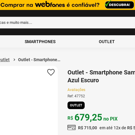
rcas e muito mais...
ados
SMARTPHONES
OUTLET
utlet
Outlet - Smartphone
Samsung Galaxy A16
5G EE 128GB 4GB de
Outlet - Smartphone Sa
RAM Azul Escuro
Azul Escuro
Avaliações
Ref
:
47752
OUTLET
679
,
25
R$
no PIX
R$
715
,
00
em até
12
x de
R$