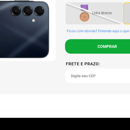
Bronze
Ficou com dúvida? Entenda aqui o que 
COMPRAR