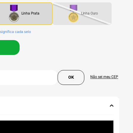
Prata
Ouro
significa cada selo
Não sei meu CEP