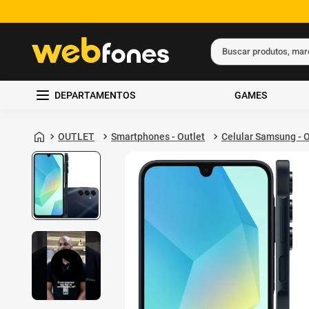
Buscar produtos, ma
Termos mais busc
DEPARTAMENTOS
GAMES
1
º
ps5
2
º
gift card
OUTLET
Smartphones - Outlet
Celular Samsung - O
3
º
ps4
4
º
smartphone
5
º
notebook