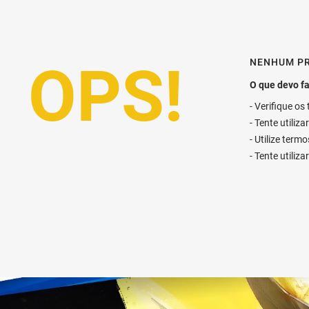
NENHUM P
Verifique os
Tente utiliz
Utilize term
Tente utiliz