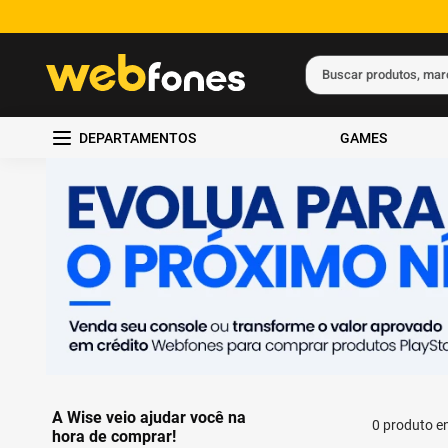
Buscar produtos, ma
Termos mais busc
DEPARTAMENTOS
GAMES
1
º
ps5
2
º
gift card
3
º
ps4
4
º
smartphone
5
º
notebook
A Wise veio ajudar você na
0
produto
hora de comprar!