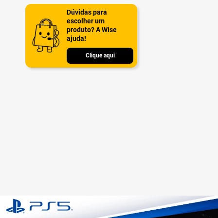
Dúvidas para
escolher um
produto? A Wise
ajuda!
Clique aqui