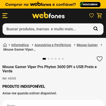
Buscar produtos, marcas e muito mais...
Termos mais buscados
Informática
Acessórios e Periféricos
Mouse Gamer
1
º
ps5
Mouse Gamer Viper
Pro Phyton 3600 DPI s
2
º
gift card
USB Preto e Verde
3
º
ps4
Mouse Gamer Viper Pro Phyton 3600 DPI s USB Preto e
Verde
4
º
smartphone
Ref
:
45050
5
º
notebook