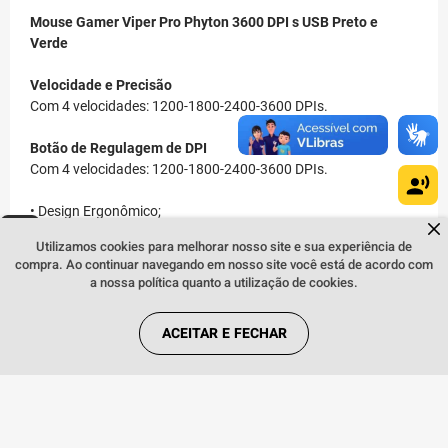
Mouse Gamer Viper Pro Phyton 3600 DPI s USB Preto e
Verde
Velocidade e Precisão
Com 4 velocidades: 1200-1800-2400-3600 DPIs.
Botão de Regulagem de DPI
Com 4 velocidades: 1200-1800-2400-3600 DPIs.
• Design Ergonômico;
Dúvidas sobre produtos?
• 7 Botões;
Fale comigo
clicando aqui
.
Utilizamos cookies para melhorar nosso site e sua experiência de
• Quatro Opções de DPI: 1200-1800-2400-3600;
compra. Ao continuar navegando em nosso site você está de acordo com
• Botão para Disparo Duplo.
a nossa política quanto a utilização de cookies.
• 3600 DPI's: Quatro opções de soluções DPI (1200-1800-2400-
3600) altere como preferir.
ACEITAR E FECHAR
• 2x: Botão para disparos duplos. Surpreenda nas suas
partidas online!
• Design ergonômico, preparado para quem curte jogar o dia
todo!
• Mecanismo para jogos de alta precisão que garante mais
estabilidade.