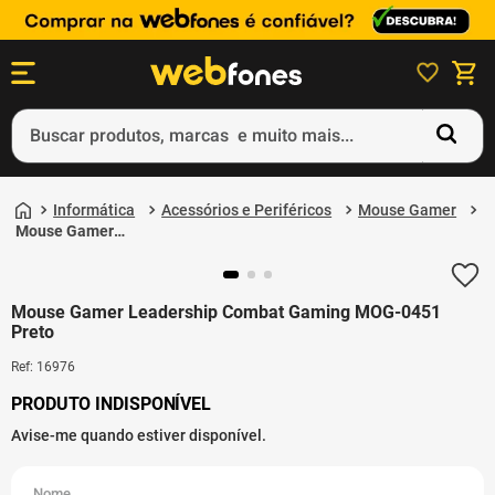
Buscar produtos, marcas e muito mais...
Termos mais buscados
Informática
Acessórios e Periféricos
Mouse Gamer
1
º
ps5
Mouse Gamer
Leadership Combat
2
º
gift card
Gaming MOG-0451
Preto
3
º
ps4
Mouse Gamer Leadership Combat Gaming MOG-0451
Preto
4
º
smartphone
Ref
:
16976
5
º
notebook