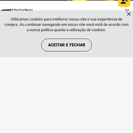
INSTITUCIONAL
Dúvidas sobre produtos?
Fale comigo
clicando aqui
.
Utilizamos cookies para melhorar nosso site e sua experiência de
compra. Ao continuar navegando em nosso site você está de acordo com
REGRAS
a nossa política quanto a utilização de cookies.
ACEITAR E FECHAR
REDES SOCIAIS
FORMAS DE PAGAMENTO
Webfones Comércio de Artigos de Telefonia S.A. Copyright © 2018. Todos os
direitos reservados. Preços e condições de pagamento válidos exclusivamente
para compras efetuadas no site, podendo diferenciar-se das lojas físicas. As