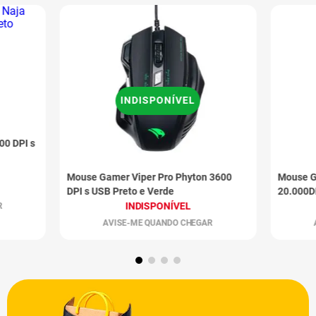
INDISPONÍVEL
00 DPI s
Mouse Gamer Viper Pro Phyton 3600
Mouse G
DPI s USB Preto e Verde
20.000D
INDISPONÍVEL
R
AVISE-ME QUANDO CHEGAR