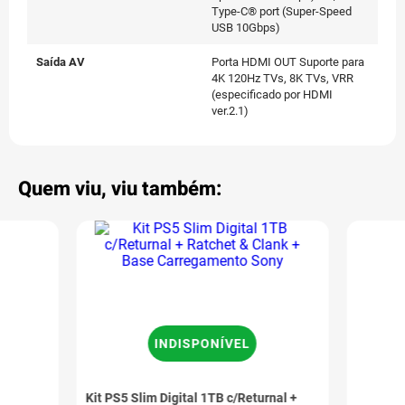
Type-C® port (Super-Speed
USB 10Gbps)
Saída AV
Porta HDMI OUT Suporte para
4K 120Hz TVs, 8K TVs, VRR
(especificado por HDMI
ver.2.1)
Quem viu, viu também:
INDISPONÍVEL
Kit PS5 Slim Digital 1TB c/Returnal +