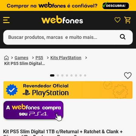
Buscar produtos, marcas e muito mais...
Termos mais buscados
Games
PS5
Kits PlayStation
1
º
ps5
Kit PS5 Slim Digital
1TB c/Returnal +
2
º
gift card
Ratchet & Clank +
Câmera HD +
3
º
smartphone
Dualsense Branco Sony
4
º
ps4
5
º
notebook
Kit PS5 Slim Digital 1TB c/Returnal + Ratchet & Clank +