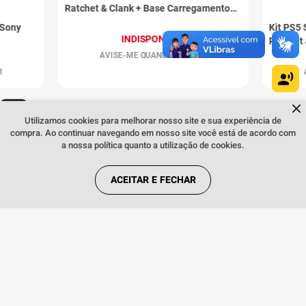
Ratchet & Clank + Base Carregamento
Sony
 Sony
Kit PS5 
INDISPONÍVEL
Ratchet 
Volcani
AVISE-ME QUANDO CHEGAR
R
Dúvidas sobre produtos?
Fale comigo
clicando aqui
.
Utilizamos cookies para melhorar nosso site e sua experiência de
compra. Ao continuar navegando em nosso site você está de acordo com
a nossa política quanto a utilização de cookies.
ACEITAR E FECHAR