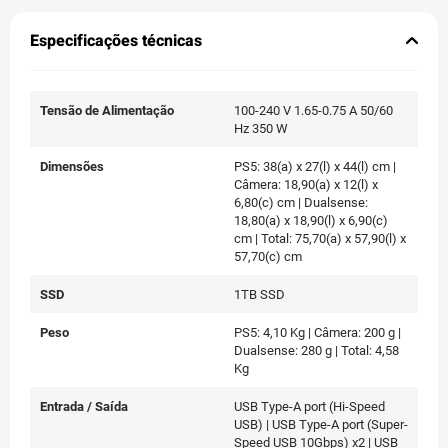
Especificações técnicas
Tensão de Alimentação
100-240 V 1.65-0.75 A 50/60
Hz 350 W
Dimensões
PS5: 38(a) x 27(l) x 44(l) cm |
Câmera: 18,90(a) x 12(l) x
6,80(c) cm | Dualsense:
18,80(a) x 18,90(l) x 6,90(c)
cm | Total: 75,70(a) x 57,90(l) x
57,70(c) cm
SSD
1TB SSD
Peso
PS5: 4,10 Kg | Câmera: 200 g |
Dualsense: 280 g | Total: 4,58
Kg
Entrada / Saída
USB Type-A port (Hi-Speed
USB) | USB Type-A port (Super-
Speed USB 10Gbps) x2 | USB