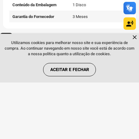
Conteúdo da Embalagem
1 Disco
Garantia do Fornecedor
3 Meses
Dúvidas sobre produtos?
Fale comigo
clicando aqui
.
Quem viu, viu também:
Utilizamos cookies para melhorar nosso site e sua experiência de
compra. Ao continuar navegando em nosso site você está de acordo com
a nossa política quanto a utilização de cookies.
ACEITAR E FECHAR
COMPRAR
Jogo Marvel’s Wolverine para
PlayStation PS5 - Edição Padrão
371
,
91
R$
no PIX
rd para
Jogo PS5
o