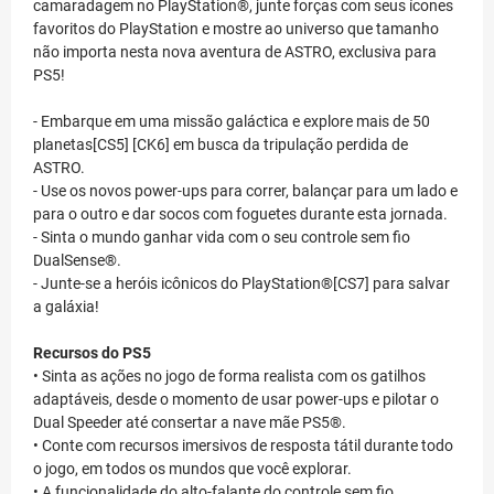
camaradagem no PlayStation®, junte forças com seus ícones
favoritos do PlayStation e mostre ao universo que tamanho
não importa nesta nova aventura de ASTRO, exclusiva para
PS5!
- Embarque em uma missão galáctica e explore mais de 50
planetas[CS5] [CK6] em busca da tripulação perdida de
ASTRO.
- Use os novos power-ups para correr, balançar para um lado e
para o outro e dar socos com foguetes durante esta jornada.
- Sinta o mundo ganhar vida com o seu controle sem fio
DualSense®.
- Junte-se a heróis icônicos do PlayStation®[CS7] para salvar
a galáxia!
Recursos do PS5
• Sinta as ações no jogo de forma realista com os gatilhos
adaptáveis, desde o momento de usar power-ups e pilotar o
Dual Speeder até consertar a nave mãe PS5®.
• Conte com recursos imersivos de resposta tátil durante todo
o jogo, em todos os mundos que você explorar.
• A funcionalidade do alto-falante do controle sem fio