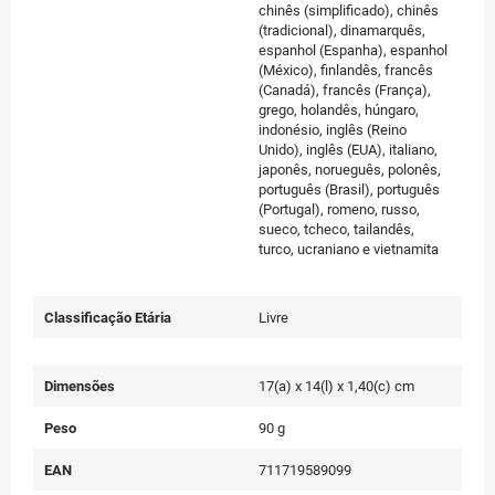
chinês (simplificado), chinês
(tradicional), dinamarquês,
espanhol (Espanha), espanhol
(México), finlandês, francês
(Canadá), francês (França),
grego, holandês, húngaro,
indonésio, inglês (Reino
Unido), inglês (EUA), italiano,
japonês, norueguês, polonês,
português (Brasil), português
(Portugal), romeno, russo,
sueco, tcheco, tailandês,
turco, ucraniano e vietnamita
Classificação Etária
Livre
Dimensões
17(a) x 14(l) x 1,40(c) cm
Peso
90 g
EAN
711719589099