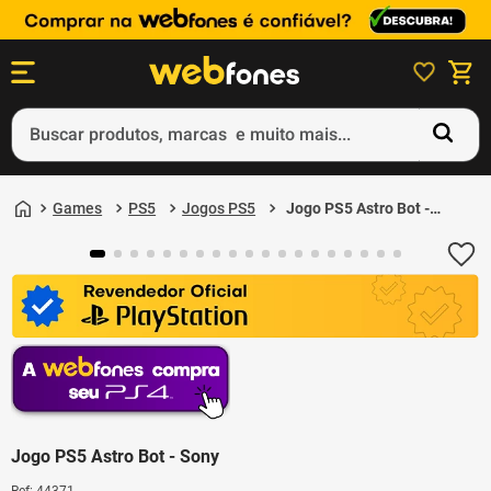
Buscar produtos, marcas e muito mais...
Termos mais buscados
Games
PS5
Jogos PS5
Jogo PS5 Astro Bot -
1
º
ps5
Sony
2
º
gift card
3
º
ps4
4
º
smartphone
5
º
notebook
Jogo PS5 Astro Bot - Sony
Ref
:
44371