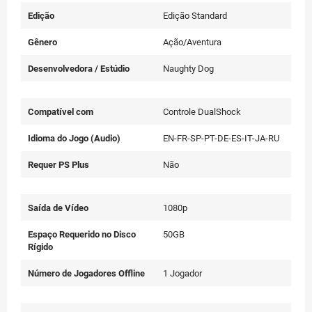
Edição
Edição Standard
Gênero
Ação/Aventura
Desenvolvedora / Estúdio
Naughty Dog
Compatível com
Controle DualShock
Idioma do Jogo (Audio)
EN-FR-SP-PT-DE-ES-IT-JA-RU
Requer PS Plus
Não
Saída de Vídeo
1080p
Espaço Requerido no Disco
50GB
Rígido
Número de Jogadores Offline
1 Jogador