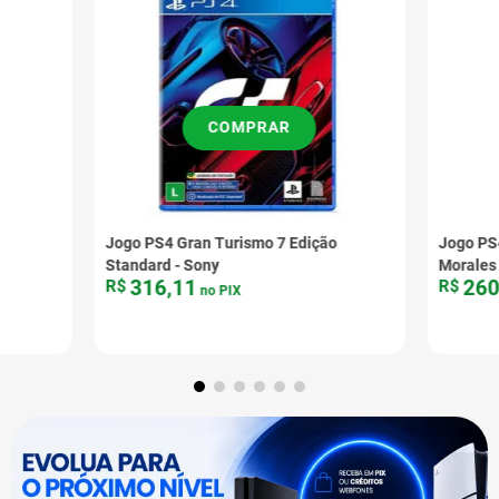
COMPRAR
Jogo PS4 Gran Turismo 7 Edição
Jogo PS4
Standard - Sony
Morales 
316
,
11
26
R$
R$
no PIX