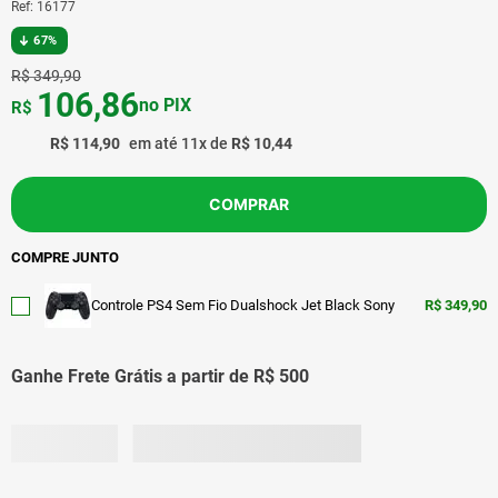
Ref
:
16177
67%
R$
349
,
90
106
,
86
no PIX
R$
R$
114
,
90
em até
11
x de
R$
10
,
44
COMPRAR
COMPRE JUNTO
Controle PS4 Sem Fio Dualshock Jet Black Sony
R$
349,90
Ganhe Frete Grátis a partir de R$ 500