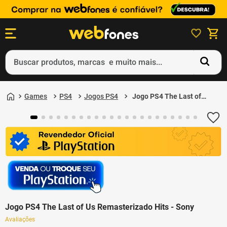
Buscar produtos, marcas e muito mais...
Termos mais buscados
Games
PS4
Jogos PS4
Jogo PS4 The Last of
1
º
ps5
Us Remasterizado Hits
- Sony
2
º
gift card
3
º
ps4
4
º
smartphone
5
º
notebook
Jogo PS4 The Last of Us Remasterizado Hits - Sony
Avaliações