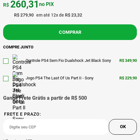
260
,
31
no PIX
R$
R$
279
,
90
em até
12
x de
R$
23
,
32
COMPRAR
COMPRE JUNTO
Controle PS4 Sem Fio Dualshock Jet Black Sony
R$
349,90
Jogo PS4 The Last Of Us Part II - Sony
R$
229,90
Ganhe Frete Grátis a partir de R$ 500