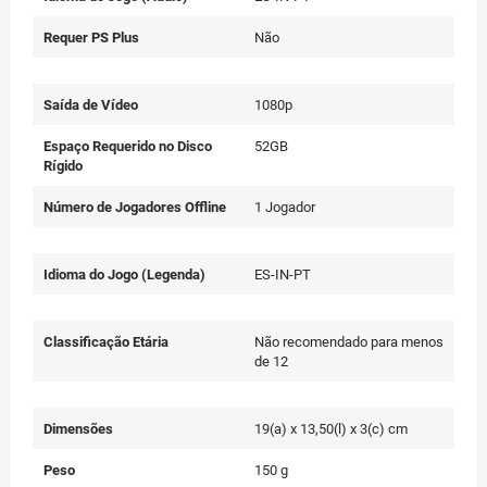
Requer PS Plus
Não
Saída de Vídeo
1080p
Espaço Requerido no Disco
52GB
Rígido
Número de Jogadores Offline
1 Jogador
Idioma do Jogo (Legenda)
ES-IN-PT
Classificação Etária
Não recomendado para menos
de 12
Dimensões
19(a) x 13,50(l) x 3(c) cm
Peso
150 g