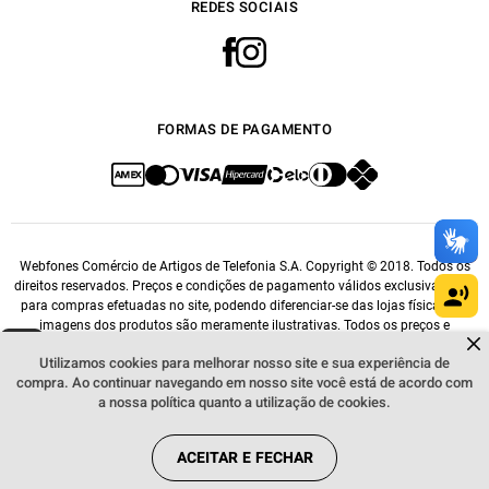
REDES SOCIAIS
FORMAS DE PAGAMENTO
Webfones Comércio de Artigos de Telefonia S.A. Copyright © 2018. Todos os
direitos reservados. Preços e condições de pagamento válidos exclusivamente
para compras efetuadas no site, podendo diferenciar-se das lojas físicas. As
imagens dos produtos são meramente ilustrativas. Todos os preços e
Dúvidas sobre produtos?
condições comerciais estão sujeitos a alteração sem aviso prévio. CNPJ:
Fale comigo
clicando aqui
.
Utilizamos cookies para melhorar nosso site e sua experiência de
14.548.476/0001-76.
compra. Ao continuar navegando em nosso site você está de acordo com
a nossa política quanto a utilização de cookies.
ACEITAR E FECHAR