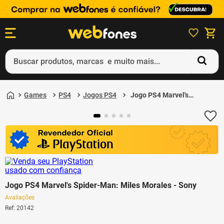
Buscar produtos, marcas e muito mais...
Termos mais buscados
Games
PS4
Jogos PS4
Jogo PS4 Marvel's
1
º
ps5
Spider-Man: Miles
Morales - Sony
2
º
gift card
3
º
ps4
4
º
smartphone
5
º
notebook
Jogo PS4 Marvel's Spider-Man: Miles Morales - Sony
Avaliações
Ref
:
20142