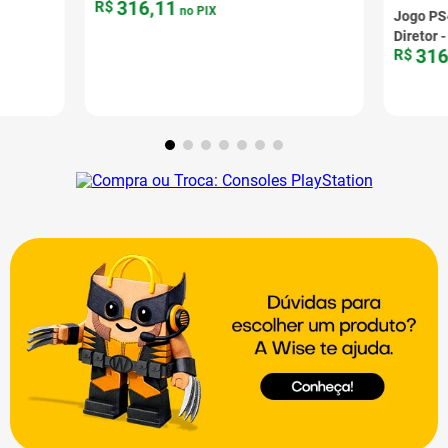
316
,
11
R$
no PIX
Jogo PS
Diretor 
31
R$