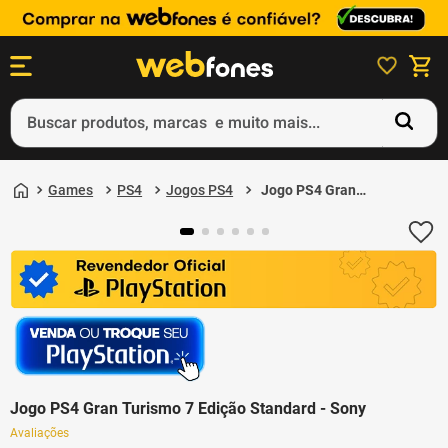
Buscar produtos, marcas e muito mais...
Termos mais buscados
Games
PS4
Jogos PS4
Jogo PS4 Gran
1
º
ps5
Turismo 7 Edição
Standard - Sony
2
º
gift card
3
º
ps4
4
º
smartphone
5
º
notebook
Jogo PS4 Gran Turismo 7 Edição Standard - Sony
Avaliações