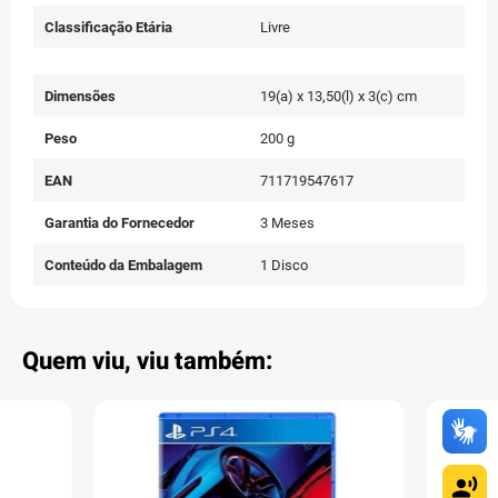
Classificação Etária
Livre
Dimensões
19(a) x 13,50(l) x 3(c) cm
Peso
200 g
EAN
711719547617
Garantia do Fornecedor
3 Meses
Conteúdo da Embalagem
1 Disco
Quem viu, viu também: