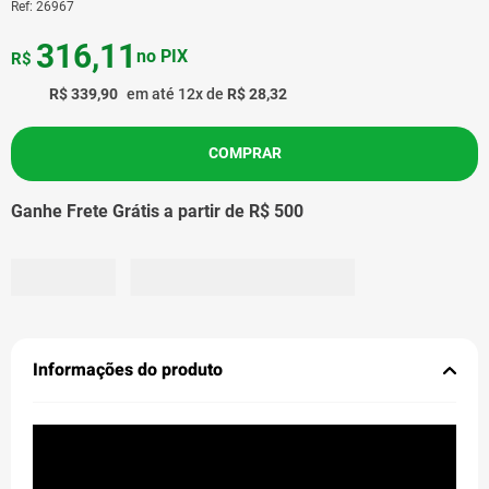
Ref
:
26967
316
,
11
no PIX
R$
R$
339
,
90
em até
12
x de
R$
28
,
32
COMPRAR
Ganhe Frete Grátis a partir de R$ 500
Informações do produto