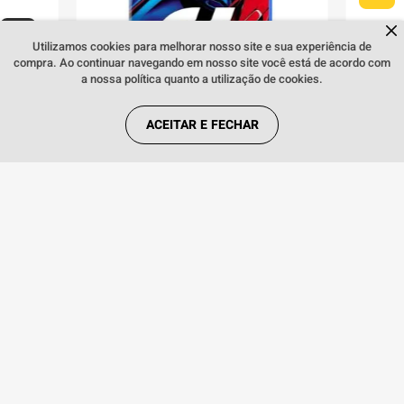
Dúvidas sobre produtos?
Fale comigo
clicando aqui
.
Utilizamos cookies para melhorar nosso site e sua experiência de
COMPRAR
compra. Ao continuar navegando em nosso site você está de acordo com
a nossa política quanto a utilização de cookies.
ACEITAR E FECHAR
Jogo PS4 Gran Turismo 7 Edição
Jogo PS
Standard - Sony
Diretor 
316
,
11
31
R$
R$
no PIX