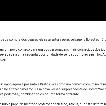
da sombra dos deuses, ele se aventura pelas selvagens florestas nórdi
lançam um novo começo para um dos personagens mais conhecidos dos j
eradas e a uma segunda oportunidade de ser pai. Junto ao seu filho, Atr
soal.
o Olimpo agora é passado e Kratos vive como um homem comum no reino 
 seu filho a fazer o mesmo. Essa nova versão surpreendente de God of War 
tiva poderosa), combinando-os de uma forma diferente.
do o papel de mentor e protetor de seu filho, Atreus, que está determina