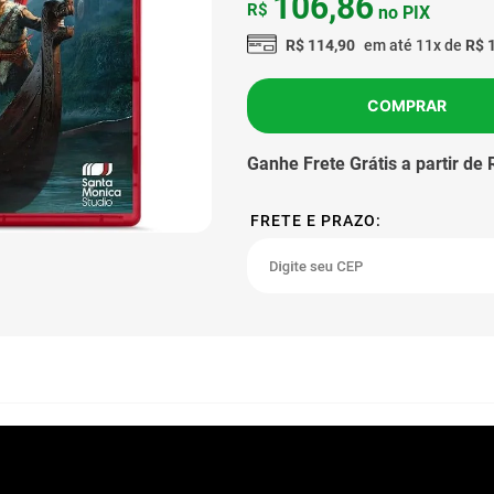
106
,
86
R$
no PIX
R$
114
,
90
em até
11
x de
R$
COMPRAR
Ganhe Frete Grátis a partir de