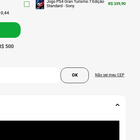
Jogo PS4 Gran Turismo 7 Edição
R$
339,90
Standard - Sony
10
,
44
 R$ 500
Não sei meu CEP