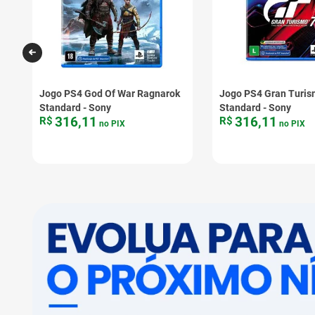
Jogo PS4 God Of War Ragnarok
Jogo PS4 Gran Turis
Standard - Sony
Standard - Sony
316
,
11
316
,
11
R$
R$
no PIX
no PIX