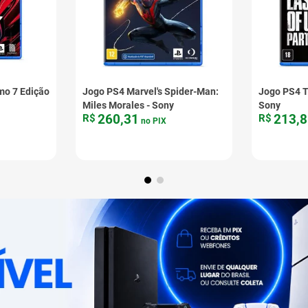
mo 7 Edição
Jogo PS4 Marvel's Spider-Man:
Jogo PS4 Th
Miles Morales - Sony
Sony
260
,
31
213
,
8
R$
R$
no PIX