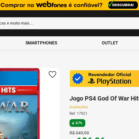
rcas e muito mais...
ados
SMARTPHONES
OUTLET
Jogo PS4 God Of War Hit
Avaliações
Ref
:
17921
67%
R$
349
,
90