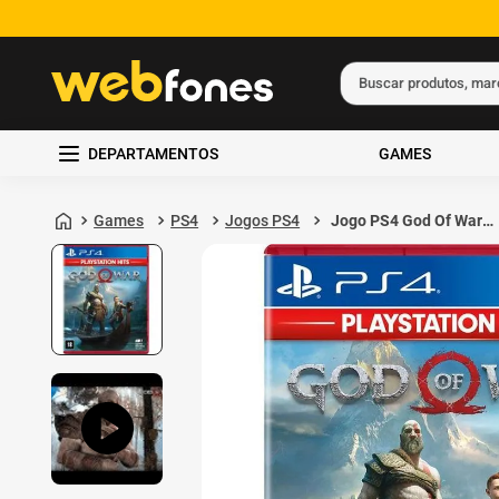
Buscar produtos, ma
Termos mais busc
DEPARTAMENTOS
GAMES
1
º
ps5
2
º
gift card
Games
PS4
Jogos PS4
Jogo PS4 God Of War
Hits - Sony
3
º
ps4
4
º
smartphone
5
º
notebook