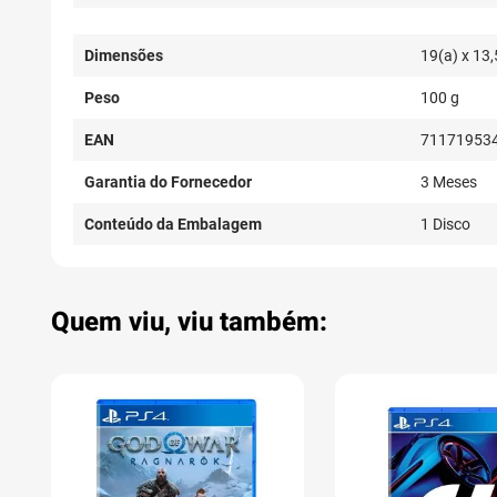
Dimensões
19(a) x 13,
Peso
100 g
EAN
71171953
Garantia do Fornecedor
3 Meses
Conteúdo da Embalagem
1 Disco
Quem viu, viu também: