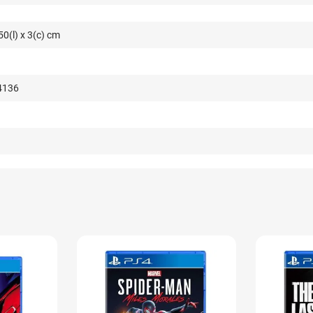
50(l) x 3(c) cm
4136