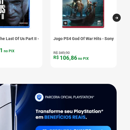
e Last Of Us Part II -
Jogo PS4 God Of War Hits - Sony
J
P
1
no PIX
R$
349
,
90
106
,
86
R$
no PIX