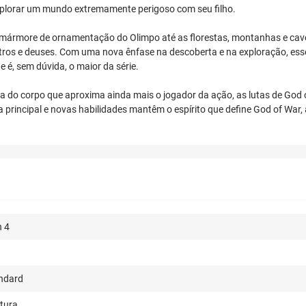
a explorar um mundo extremamente perigoso com seu filho.
mármore de ornamentação do Olimpo até as florestas, montanhas e cavern
tros e deuses. Com uma nova ênfase na descoberta e na exploração, ess
é, sem dúvida, o maior da série.
a do corpo que aproxima ainda mais o jogador da ação, as lutas de God 
a principal e novas habilidades mantêm o espírito que define God of War,
n 4
ndard
tura