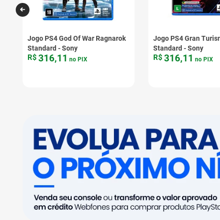
Jogo PS4 God Of War Ragnarok
Jogo PS4 Gran Turis
Standard - Sony
Standard - Sony
316
,
11
316
,
11
R$
R$
no PIX
no PIX