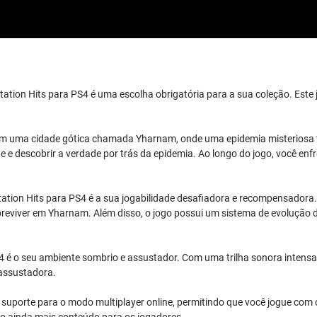
tation Hits para PS4 é uma escolha obrigatória para a sua coleção. Este
em uma cidade gótica chamada Yharnam, onde uma epidemia misteriosa 
e e descobrir a verdade por trás da epidemia. Ao longo do jogo, você enf
tation Hits para PS4 é a sua jogabilidade desafiadora e recompensador
sobreviver em Yharnam. Além disso, o jogo possui um sistema de evolução
 é o seu ambiente sombrio e assustador. Com uma trilha sonora intensa 
 assustadora.
suporte para o modo multiplayer online, permitindo que você jogue com
do ainda mais conteúdo para os jogadores.