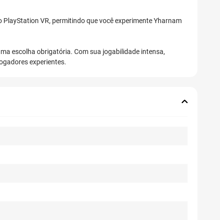
 o PlayStation VR, permitindo que você experimente Yharnam
ma escolha obrigatória. Com sua jogabilidade intensa,
jogadores experientes.