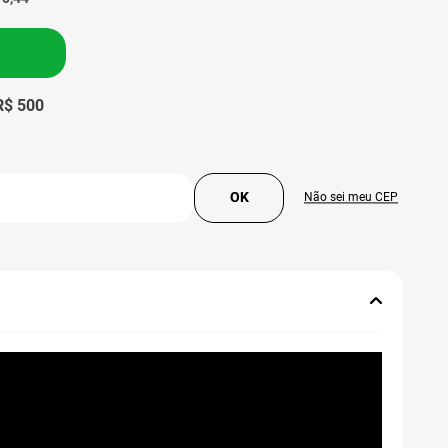
 R$ 500
Não sei meu CEP