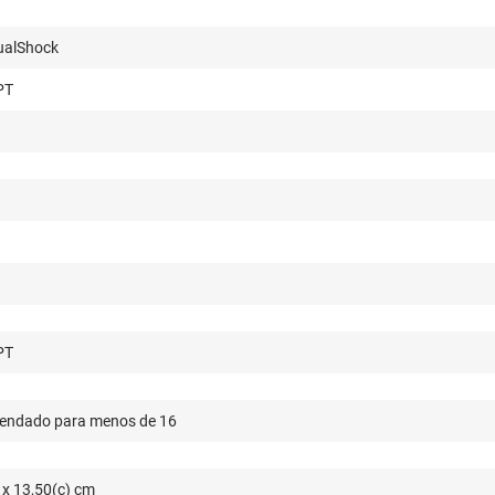
ualShock
PT
PT
endado para menos de 16
) x 13,50(c) cm