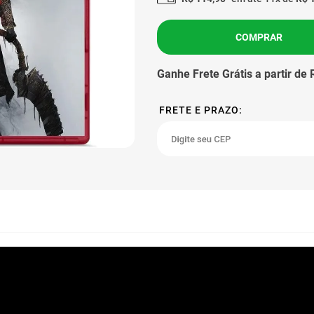
COMPRAR
Ganhe Frete Grátis a partir de