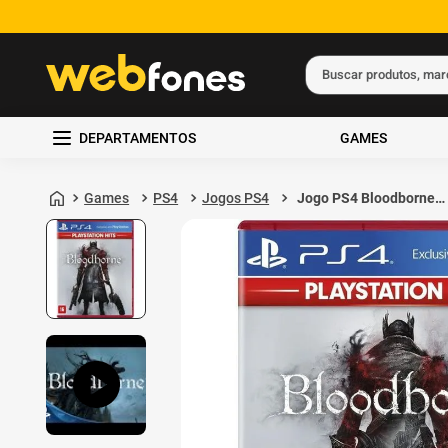
Buscar produtos, ma
Termos mais busc
DEPARTAMENTOS
GAMES
1
º
ps5
2
º
gift card
Games
PS4
Jogos PS4
Jogo PS4 Bloodborne
Playstation Hits - Sony
3
º
ps4
4
º
smartphone
5
º
notebook