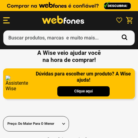
Buscar produtos, marcas e muito mais...
A Wise veio ajudar você
Termos mais buscados
na hora de comprar!
1
º
ps5
Dúvidas para escolher um produto? A Wise
2
º
gift card
ajuda!
3
º
ps4
Clique aqui
4
º
smartphone
5
º
notebook
Preço: Do Maior Para O Menor