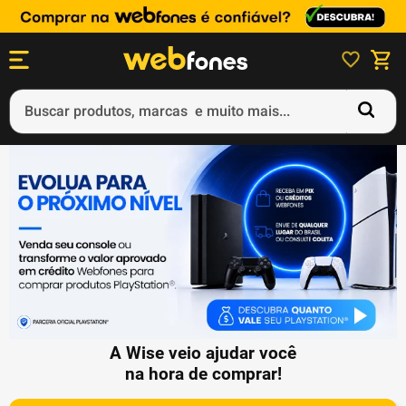
Buscar produtos, marcas e muito mais...
Termos mais buscados
1
º
ps5
2
º
gift card
3
º
smartphone
4
º
ps4
5
º
notebook
A Wise veio ajudar você
na hora de comprar!