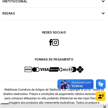
INSTITUCIONAL
REGRAS
REDES SOCIAIS
FORMAS DE PAGAMENTO
Webfones Comércio de Artigos de Telefonia S.A. Copyright © 2018. Todos os
direitos reservados. Preços e condições de pagamento válidos exclusivamente
para compras efetuadas no site, podendo diferenciar-se das lojas físicas. As
imagens dos produtos são meramente ilustrativas. Todos os preços e
Dúvidas sobre produtos?
Fale comigo
clicando aqui
.
condições comerciais estão sujeitos a alteração sem aviso prévio. CNPJ: