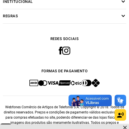
INSTITUCIONAL
REGRAS
REDES SOCIAIS
FORMAS DE PAGAMENTO
Webfones Comércio de Artigos de Telefonia S.A. Copyright © 2018. Todos os
direitos reservados. Preços e condições de pagamento válidos exclusivamente
para compras efetuadas no site, podendo diferenciar-se das lojas físicas. As
imagens dos produtos são meramente ilustrativas. Todos os preços e
Dúvidas sobre produtos?
condições comerciais estão sujeitos a alteração sem aviso prévio. CNPJ: