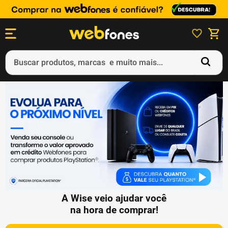
Buscar produtos, marcas e muito mais...
Termos mais buscados
1
º
ps5
2
º
gift card
3
º
smartphone
4
º
ps4
5
º
notebook
A Wise veio ajudar você
na hora de comprar!