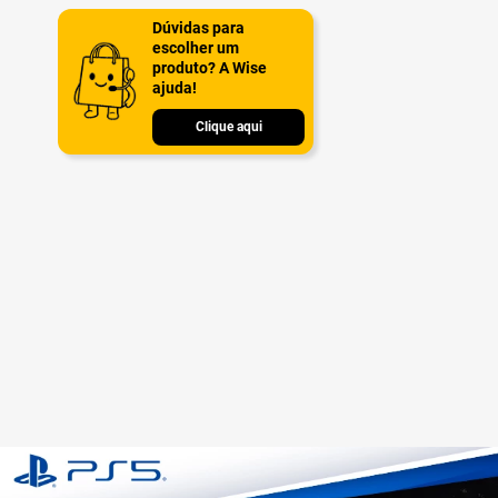
Dúvidas para
escolher um
produto? A Wise
ajuda!
Clique aqui