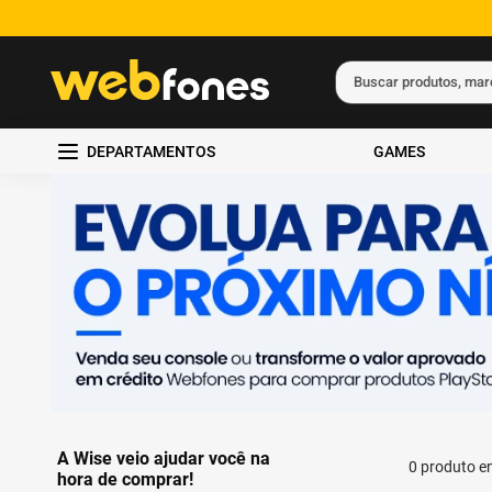
Buscar produtos, ma
Termos mais busc
DEPARTAMENTOS
GAMES
1
º
ps5
2
º
gift card
3
º
ps4
4
º
smartphone
5
º
notebook
A Wise veio ajudar você na
0
produto
hora de comprar!