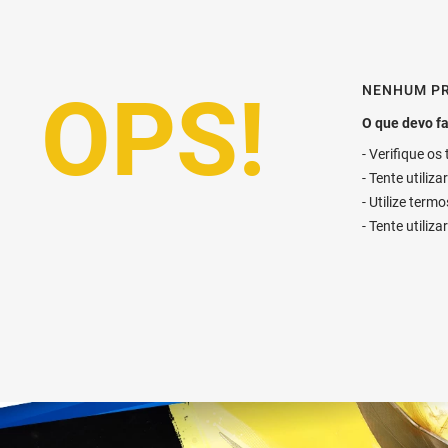
NENHUM P
Verifique os
Tente utiliz
Utilize term
Tente utiliz