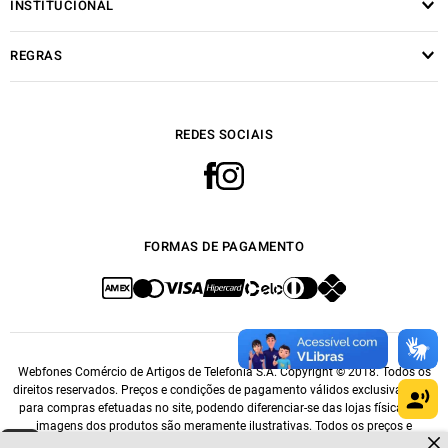
INSTITUCIONAL
REGRAS
REDES SOCIAIS
FORMAS DE PAGAMENTO
Webfones Comércio de Artigos de Telefonia S.A. Copyright © 2018. Todos os
direitos reservados. Preços e condições de pagamento válidos exclusivamente
para compras efetuadas no site, podendo diferenciar-se das lojas físicas. As
imagens dos produtos são meramente ilustrativas. Todos os preços e
Dúvidas sobre produtos?
condições comerciais estão sujeitos a alteração sem aviso prévio. CNPJ: