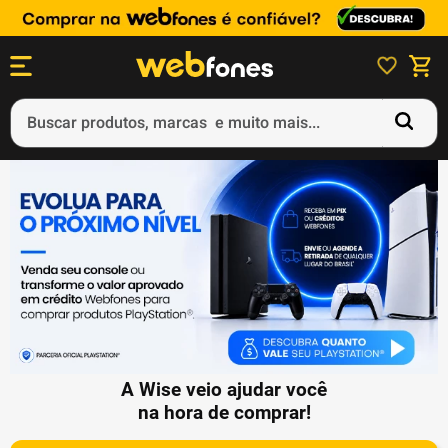
Buscar produtos, marcas e muito mais...
Termos mais buscados
1
º
ps5
2
º
gift card
3
º
smartphone
4
º
ps4
5
º
notebook
A Wise veio ajudar você
na hora de comprar!