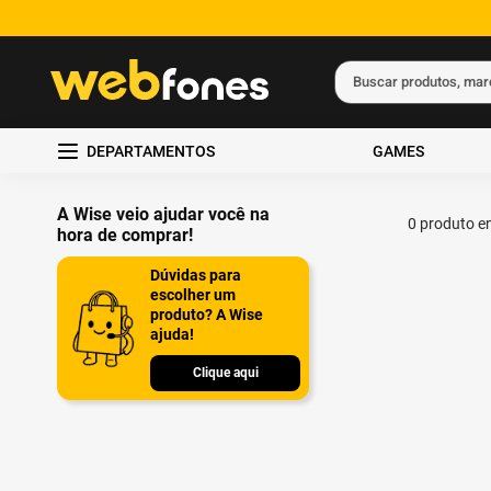
Buscar produtos, ma
Termos mais busc
DEPARTAMENTOS
GAMES
1
º
ps5
2
º
gift card
A Wise veio ajudar você na
0
produto
hora de comprar!
3
º
ps4
Dúvidas para
4
º
smartphone
escolher um
produto? A Wise
5
º
edição limitada 
ajuda!
Clique aqui