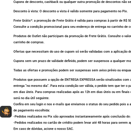
Cupons de desconto, cashback ou qualquer outra promoção de descontos não se 
Desconto à vista: O desconto a vista é valido somente para pagamento no Pix.
Frete Grátis*: a promoção de Frete Grátis é valida para compras à partir de R$ 
Consulte a condição promocional para seu endereço de entrega no carrinho de 
Produtos de Outlet não participam da promoção de Frete Grátis. Consulte o valo
carrinho de compras.
Ofertas que necessitam do uso de cupom só serão validadas com a aplicação do
Cupons sem um prazo de validade definido, podem ser suspensos a qualquer m
Todas as ofertas e promoções podem ser suspensas sem aviso prévio ou enqua
Produtos que possuem a opção de ENTREGA EXPRESSA serão sinalizados com av
entrega "no mesmo dia". Para esta condição ser válida, o pedido tem que ter o
em dias úteis. Para compras realizadas após as 12h em dias úteis ou em finais 
será no dia útil seguinte.
Confira em seu login e nos e-mails que enviamos o status do seu pedido pois 
Dúvidas sobre produtos?
Fale comigo
clicando aqui
.
de pagamento escolhida:
-Pedidos realizados no Pix são aprovados instantaneamente após conclusão do p
-Pedidos realizados no cartão de crédito podem levar até 48 horas para serem a
Em caso de dúvidas, acione o nosso SAC.