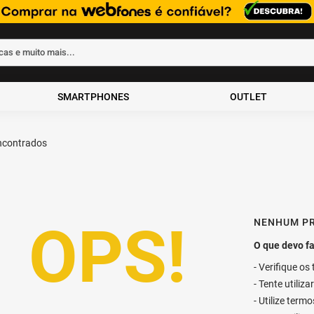
rcas e muito mais...
ados
SMARTPHONES
OUTLET
30º aniversário
NENHUM P
Verifique os
Tente utiliz
Utilize term