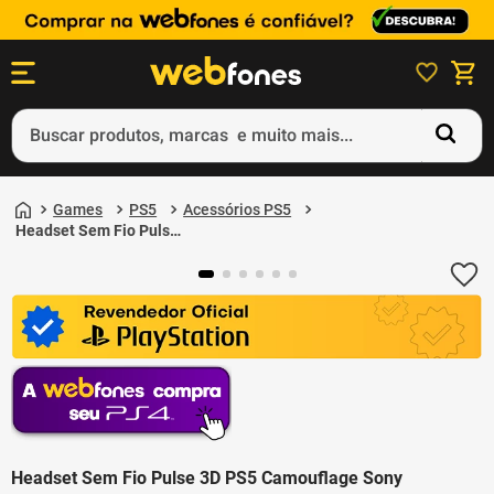
Buscar produtos, marcas e muito mais...
Termos mais buscados
Games
PS5
Acessórios PS5
1
º
ps5
Headset Sem Fio Pulse
3D PS5 Camouflage
2
º
gift card
Sony
3
º
ps4
4
º
smartphone
5
º
notebook
Headset Sem Fio Pulse 3D PS5 Camouflage Sony