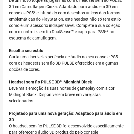
Dê um novo toque às jogatinas com o headset sem fio PULSE
3D em Camuflagem Cinza. Adaptado para áudio em 3D em
consoles PS5* e infundido com desenhos únicos das formas
emblemáticas do PlayStation, este headset não só tem estilo
como é um acessório indispensável. Complete a sua coleção
com o controle sem fio DualSense™ e capa para PS5** no
esquema de camuflagem.
Escolha seu estilo
Curta uma incrível experiência de áudio no seu console PS5
com os headsets sem fio 3D PULSE oferecidos em algumas
opções de cores.
Headset sem fio PULSE 3D™ Midnight Black
Leve mais emoção às suas noites de gameplay com a cor
Midnight Black. Disponível em breve em varejistas
selecionados.
Projetado para uma nova geração: Adaptado para áudio em
3D
O headset sem fio PULSE 3D foi desenvolvido especificamente
para oferecer o áudio 3D produzido pelo console