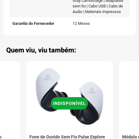
Gray Camouflage | Adaptador
sem fio | Cabo USB | Cabo de
áudio | Materiais impressos
Garantia do Fornecedor
12 Meses
Quem viu, viu também:
INDISPONÍVEL
o
Fone de Ouvido Sem Fio Pulse Explore
Módulo 