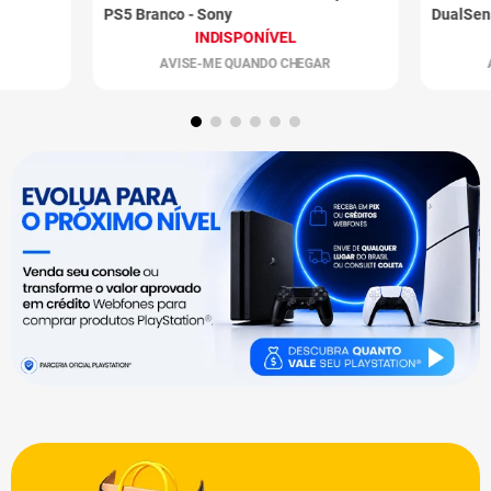
PS5 Branco - Sony
DualSen
INDISPONÍVEL
AVISE-ME QUANDO CHEGAR