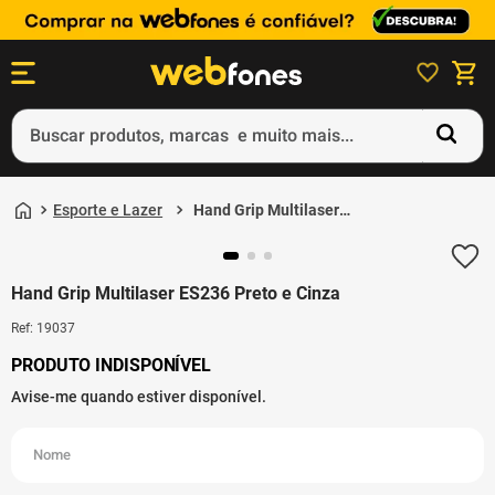
Buscar produtos, marcas e muito mais...
Termos mais buscados
Esporte e Lazer
Hand Grip Multilaser
1
º
ps5
ES236 Preto e Cinza
2
º
gift card
Hand Grip Multilaser ES236 Preto e Cinza
3
º
ps4
Ref
:
19037
4
º
smartphone
5
º
xbox