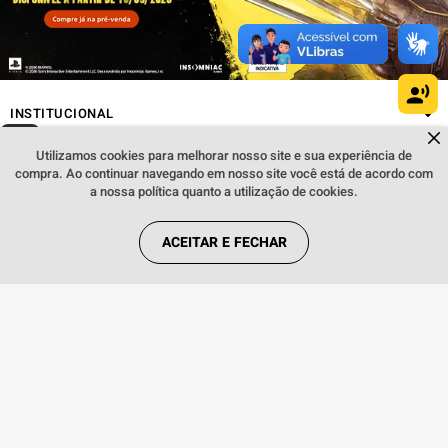
INSTITUCIONAL
Dúvidas sobre produtos?
Fale comigo
clicando aqui
.
Utilizamos cookies para melhorar nosso site e sua experiência de
REGRAS
compra. Ao continuar navegando em nosso site você está de acordo com
a nossa política quanto a utilização de cookies.
ACEITAR E FECHAR
REDES SOCIAIS
FORMAS DE PAGAMENTO