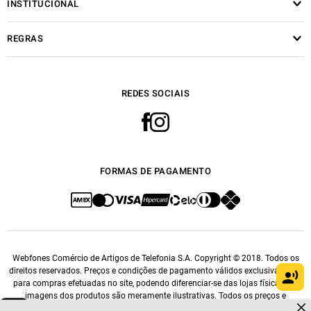
INSTITUCIONAL
REGRAS
REDES SOCIAIS
FORMAS DE PAGAMENTO
Webfones Comércio de Artigos de Telefonia S.A. Copyright © 2018. Todos os
direitos reservados. Preços e condições de pagamento válidos exclusivamente
para compras efetuadas no site, podendo diferenciar-se das lojas físicas. As
imagens dos produtos são meramente ilustrativas. Todos os preços e
Dúvidas sobre produtos?
condições comerciais estão sujeitos a alteração sem aviso prévio. CNPJ: