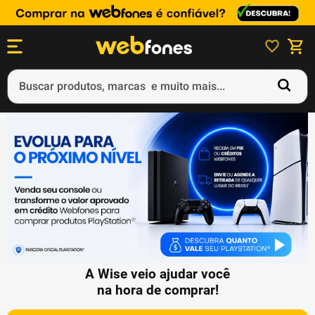
Buscar produtos, marcas e muito mais...
Termos mais buscados
1
º
ps5
2
º
gift card
3
º
ps4
4
º
smartphone
5
º
notebook
A Wise veio ajudar você
na hora de comprar!