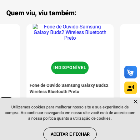
Quem viu, viu também:
INDISPONÍVEL
Fone de Ouvido Samsung Galaxy Buds2
Wireless Bluetooth Preto
tooth
Fone de
Dúvidas sobre produtos?
Fale comigo
clicando aqui
.
Pro Sem
Utilizamos cookies para melhorar nosso site e sua experiência de
INDISPONÍVEL
compra. Ao continuar navegando em nosso site você está de acordo com
AVISE-ME QUANDO CHEGAR
a nossa política quanto a utilização de cookies.
ACEITAR E FECHAR