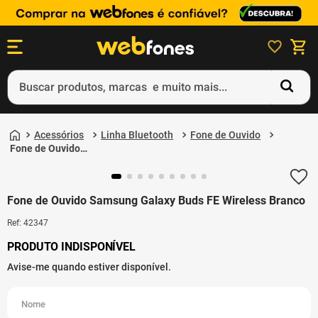
Buscar produtos, marcas e muito mais...
Termos mais buscados
Acessórios
Linha Bluetooth
Fone de Ouvido
1
º
ps5
Fone de Ouvido
Samsung Galaxy Buds
2
º
gift card
FE Wireless Branco
3
º
ps4
Fone de Ouvido Samsung Galaxy Buds FE Wireless Branco
4
º
smartphone
Ref
:
42347
5
º
notebook