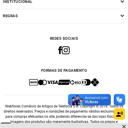
INSTITUCIONAL
REGRAS
REDES SOCIAIS
FORMAS DE PAGAMENTO
Webfones Comércio de Artigos de Telefonia S.A. Copyright © 2018. Todos os
direitos reservados. Preços e condições de pagamento válidos exclusivamente
para compras efetuadas no site, podendo diferenciar-se das lojas físicas. As
imagens dos produtos são meramente ilustrativas. Todos os preços e
Dúvidas sobre produtos?
condições comerciais estão sujeitos a alteração sem aviso prévio. CNPJ: