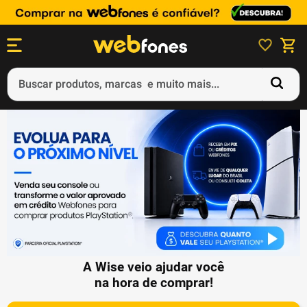
Buscar produtos, marcas e muito mais...
Termos mais buscados
1
º
ps5
2
º
gift card
3
º
smartphone
4
º
ps4
5
º
notebook
A Wise veio ajudar você
na hora de comprar!