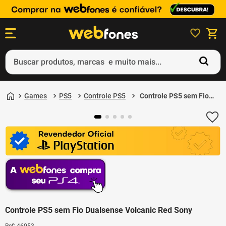
Buscar produtos, marcas e muito mais...
Termos mais buscados
Games
PS5
Controle PS5
Controle PS5 sem Fio
1
º
ps5
Dualsense Volcanic
Red Sony
2
º
gift card
3
º
ps4
4
º
smartphone
5
º
notebook
Controle PS5 sem Fio Dualsense Volcanic Red Sony
Ref
:
46053