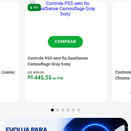
6%
COMPRAR
Controle PS5 sem fio DualSense
Camouflage Gray Sony
e Cosmic
Control
R$
499
,
00
445
,
55
R$
Chroma 
no PIX