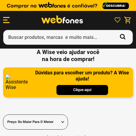
Buscar produtos, marcas e muito mais...
A Wise veio ajudar você
Termos mais buscados
na hora de comprar!
1
º
ps5
Dúvidas para escolher um produto? A Wise
2
º
gift card
ajuda!
3
º
ps4
Clique aqui
4
º
smartphone
5
º
notebook
Preço: Do Maior Para O Menor