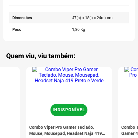
Dimensões
47(a) x 18(l) x 24(c) cm
Peso
1,80 Kg
Quem viu, viu também:
INDISPONÍVEL
Combo Viper Pro Gamer Teclado,
Combo T
Mouse, Mousepad, Headset Naja 419
Gamer 4