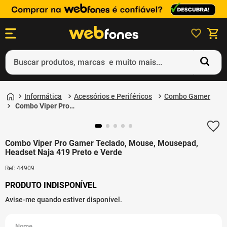
Buscar produtos, marcas e muito mais...
Termos mais buscados
Informática
Acessórios e Periféricos
Combo Gamer
1
º
ps5
Combo Viper Pro
Gamer Teclado, Mouse,
2
º
gift card
Mousepad, Headset
Naja 419 Preto e Verde
3
º
ps4
Combo Viper Pro Gamer Teclado, Mouse, Mousepad,
Headset Naja 419 Preto e Verde
4
º
smartphone
Ref
:
44909
5
º
notebook