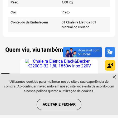
Peso
1,08 Kg
Cor
Preto
Conteúdo da Embalagem
01 Chaleira Elétrica | 01
Manual do Usuário
Quem viu, viu também:
Dúvidas sobre produtos?
Fale comigo
clicando aqui
.
Utilizamos cookies para melhorar nosso site e sua experiência de
compra. Ao continuar navegando em nosso site você está de acordo com
INDISPONÍVEL
a nossa política quanto a utilização de cookies.
ACEITAR E FECHAR
Chaleira Elétrica Black&Decker K2200G-B2
1,8L 1850w Inox 220V