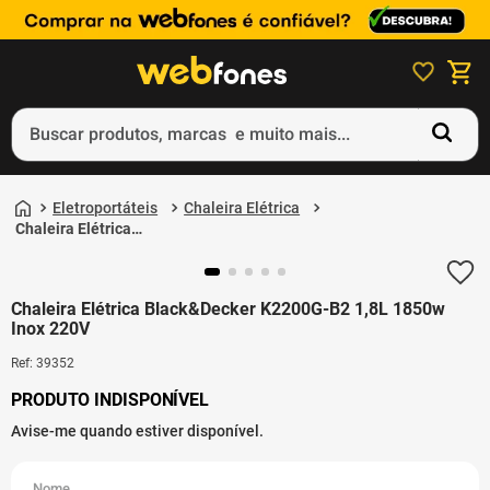
Buscar produtos, marcas e muito mais...
Termos mais buscados
Eletroportáteis
Chaleira Elétrica
1
º
ps5
Chaleira Elétrica
Black&Decker K2200G-
2
º
gift card
B2 1,8L 1850w Inox
220V
3
º
smartphone
Chaleira Elétrica Black&Decker K2200G-B2 1,8L 1850w
Inox 220V
4
º
ps4
Ref
:
39352
5
º
notebook