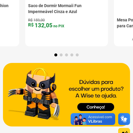
shion
Saco de Dormir Mormaii Fun
Impermeável Cinza e Azul
Mesa Po
R$
159
,
00
132
,
05
R$
para Ca
no PIX