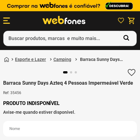
Buscar produtos, marcas e muito mais...
Termos mais buscados
Esporte e Lazer
Camping
Barraca Sunny Days
1
º
ps5
Azteq 4 Pessoas
Impermeável Verde
2
º
gift card
Barraca Sunny Days Azteq 4 Pessoas Impermeável Verde
3
º
smartphone
Ref
:
35456
4
º
ps4
5
º
notebook