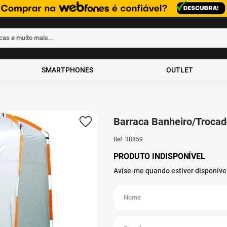
rcas e muito mais...
ados
SMARTPHONES
OUTLET
Barraca Banheiro/Troca
Ref
:
38859