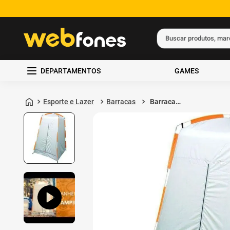
Buscar produtos, ma
Termos mais busc
DEPARTAMENTOS
GAMES
1
º
ps5
2
º
gift card
Esporte e Lazer
Barracas
Barraca
Banheiro/Trocador
3
º
smartphone
Nautika Pampa 1P
1000mm Branco
4
º
ps4
5
º
notebook