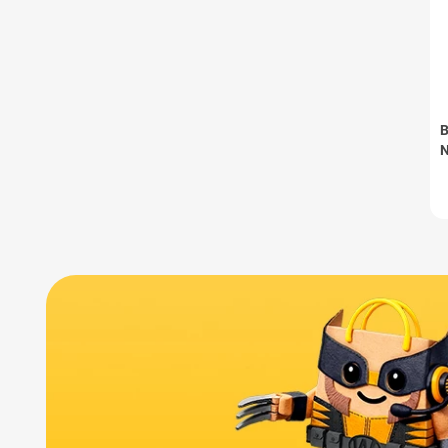
B
N
B