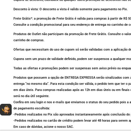
Desconto à vista: O desconto a vista é valido somente para pagamento no Pix.
Frete Grátis*: a promoção de Frete Grátis é valida para compras à partir de R$ 
Consulte a condição promocional para seu endereço de entrega no carrinho de 
Produtos de Outlet não participam da promoção de Frete Grátis. Consulte o valo
carrinho de compras.
Ofertas que necessitam do uso de cupom só serão validadas com a aplicação do
Cupons sem um prazo de validade definido, podem ser suspensos a qualquer m
Todas as ofertas e promoções podem ser suspensas sem aviso prévio ou enqua
Produtos que possuem a opção de ENTREGA EXPRESSA serão sinalizados com av
entrega "no mesmo dia". Para esta condição ser válida, o pedido tem que ter o
em dias úteis. Para compras realizadas após as 12h em dias úteis ou em finais 
será no dia útil seguinte.
Confira em seu login e nos e-mails que enviamos o status do seu pedido pois 
Dúvidas sobre produtos?
Fale comigo
clicando aqui
.
de pagamento escolhida:
-Pedidos realizados no Pix são aprovados instantaneamente após conclusão do p
-Pedidos realizados no cartão de crédito podem levar até 48 horas para serem a
Em caso de dúvidas, acione o nosso SAC.