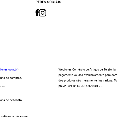
REDES SOCIAIS
fones.com.br
).
Webfones Comércio de Artigos de Telefonia S
pagamento válidos exclusivamente para compr
rinho de compras.
dos produtos são meramente ilustrativas. To
prévio. CNPJ: 14.548.476/0001-76.
mas.
pons de desconto.
aplicam a Gift Cards.