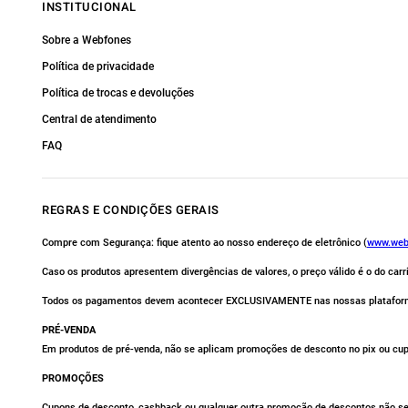
INSTITUCIONAL
Sobre a Webfones
Política de privacidade
Política de trocas e devoluções
Central de atendimento
FAQ
REGRAS E CONDIÇÕES GERAIS
Compre com Segurança: fique atento ao nosso endereço de eletrônico (
www.web
Caso os produtos apresentem divergências de valores, o preço válido é o do car
Todos os pagamentos devem acontecer EXCLUSIVAMENTE nas nossas platafor
PRÉ-VENDA
Em produtos de pré-venda, não se aplicam promoções de desconto no pix ou cu
PROMOÇÕES
Cupons de desconto, cashback ou qualquer outra promoção de descontos não se 