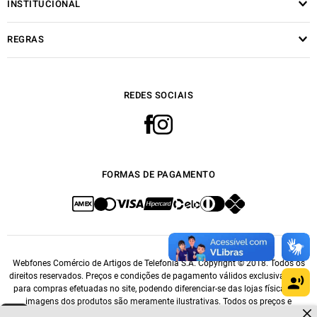
INSTITUCIONAL
REGRAS
REDES SOCIAIS
FORMAS DE PAGAMENTO
Webfones Comércio de Artigos de Telefonia S.A. Copyright © 2018. Todos os
direitos reservados. Preços e condições de pagamento válidos exclusivamente
para compras efetuadas no site, podendo diferenciar-se das lojas físicas. As
imagens dos produtos são meramente ilustrativas. Todos os preços e
Dúvidas sobre produtos?
condições comerciais estão sujeitos a alteração sem aviso prévio. CNPJ: