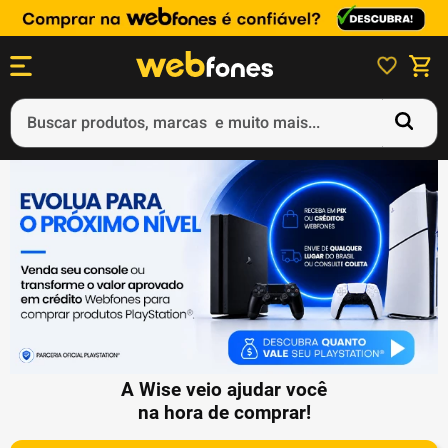
Buscar produtos, marcas e muito mais...
Termos mais buscados
1
º
ps5
2
º
gift card
3
º
ps4
4
º
smartphone
5
º
notebook
A Wise veio ajudar você
na hora de comprar!