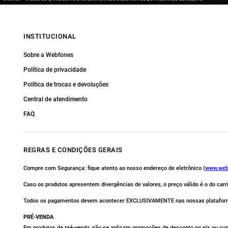
INSTITUCIONAL
Sobre a Webfones
Política de privacidade
Política de trocas e devoluções
Central de atendimento
FAQ
REGRAS E CONDIÇÕES GERAIS
Compre com Segurança: fique atento ao nosso endereço de eletrônico (
www.web
Caso os produtos apresentem divergências de valores, o preço válido é o do car
Todos os pagamentos devem acontecer EXCLUSIVAMENTE nas nossas platafor
PRÉ-VENDA
Em produtos de pré-venda, não se aplicam promoções de desconto no pix ou cu