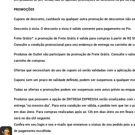
PROMOÇÕES
Cupons de desconto, cashback ou qualquer outra promoção de descontos não se 
Desconto à vista: O desconto a vista é valido somente para pagamento no Pix.
Frete Grátis*: a promoção de Frete Grátis é valida para compras à partir de R$ 
Consulte a condição promocional para seu endereço de entrega no carrinho de 
Produtos de Outlet não participam da promoção de Frete Grátis. Consulte o valo
carrinho de compras.
Ofertas que necessitam do uso de cupom só serão validadas com a aplicação do
Cupons sem um prazo de validade definido, podem ser suspensos a qualquer m
Todas as ofertas e promoções podem ser suspensas sem aviso prévio ou enqua
Produtos que possuem a opção de ENTREGA EXPRESSA serão sinalizados com av
entrega "no mesmo dia". Para esta condição ser válida, o pedido tem que ter o
em dias úteis. Para compras realizadas após as 12h em dias úteis ou em finais 
será no dia útil seguinte.
Confira em seu login e nos e-mails que enviamos o status do seu pedido pois 
Dúvidas sobre produtos?
Fale comigo
clicando aqui
.
de pagamento escolhida: