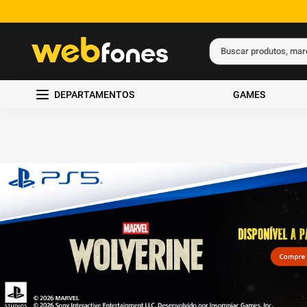
Buscar produtos, ma
Termos mais busc
DEPARTAMENTOS
GAMES
1
º
ps5
2
º
gift card
3
º
ps4
4
º
smartphone
5
º
notebook