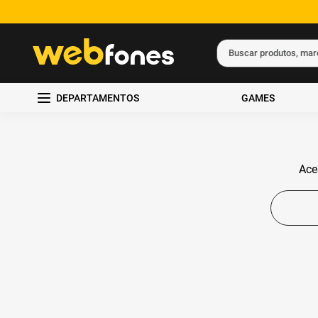
Buscar produtos, ma
Termos mais busc
DEPARTAMENTOS
GAMES
1
º
ps5
2
º
gift card
3
º
smartphone
Ace
4
º
ps4
5
º
notebook