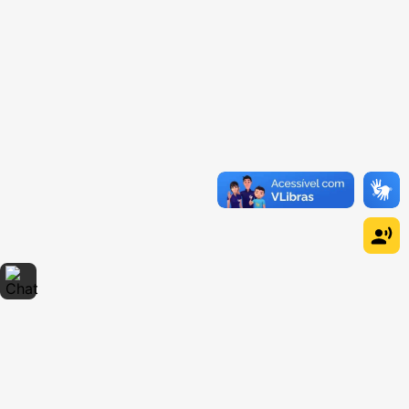
Dúvidas sobre produtos?
Fale comigo
clicando aqui
.