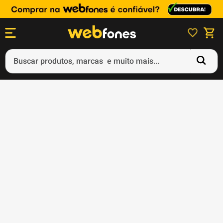
Buscar produtos, marcas e muito mais...
Termos mais buscados
1
º
ps5
2
º
gift card
3
º
ps4
4
º
smartphone
5
º
notebook