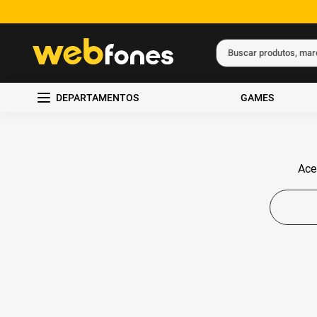
Buscar produtos, ma
Termos mais busc
DEPARTAMENTOS
GAMES
1
º
ps5
2
º
gift card
3
º
ps4
Ace
4
º
smartphone
5
º
notebook