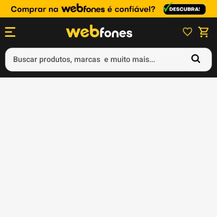
Buscar produtos, marcas e muito mais...
Termos mais buscados
1
º
ps5
2
º
gift card
3
º
ps4
4
º
smartphone
5
º
notebook