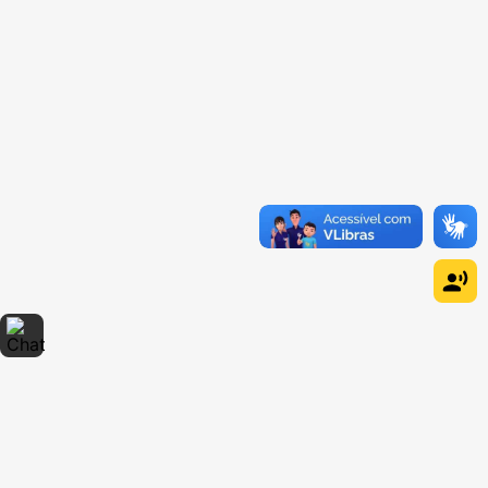
Dúvidas sobre produtos?
Fale comigo
clicando aqui
.